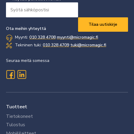
Syötä
sähköpostisi
Vaaditaan
*
Ota meihin yhteyttä
Myynti:
010 328 4708
myynti@micromagic.fi
Tekninen tuki:
010 328 4709
tuki@micromagic.fi
Seuraa meitä somessa
Tuotteet
Tietokoneet
Tulostus
Mobiililaitteet