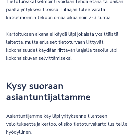
Tietoturvakatselmointi voidaan tehdä etänä tai paikan
päällä yrityksesi tiloissa. Tilaajan tulee varata
katselmoinnin tekoon omaa aikaa noin 2-3 tuntia.
Kartoituksen aikana ei käydä läpi jokaista yksittäistä
laitetta, mutta erilaiset tietoturvaan liittyvät
kokonaisuudet käydään riittävän laajalla tasolla läpi
kokonaiskuvan selvittämiseksi.
Kysy suoraan
asiantuntijaltamme
Asiantuntijamme käy läpi yrityksenne tilanteen
veloituksetta ja kertoo, olisiko tietoturvakartoitus teille
hyödyllinen.