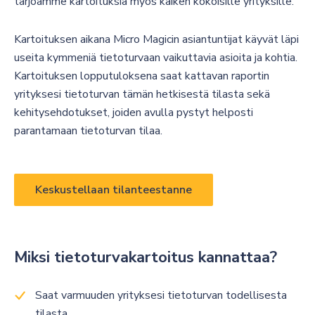
tarjoamme kartoituksia myös kaiken kokoisille yrityksille.
Kartoituksen aikana Micro Magicin asiantuntijat käyvät läpi
useita kymmeniä tietoturvaan vaikuttavia asioita ja kohtia.
Kartoituksen lopputuloksena saat kattavan raportin
yrityksesi tietoturvan tämän hetkisestä tilasta sekä
kehitysehdotukset, joiden avulla pystyt helposti
parantamaan tietoturvan tilaa.
Keskustellaan tilanteestanne
Miksi tietoturvakartoitus kannattaa?
Saat varmuuden yrityksesi tietoturvan todellisesta
tilasta