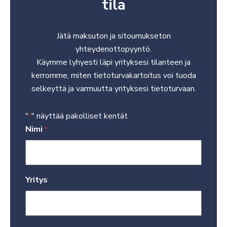
tila
Jätä maksuton ja sitoumukseton
yhteydenottopyyntö.
Käymme lyhyesti läpi yrityksesi tilanteen ja
kerromme, miten tietoturvakartoitus voi tuoda
selkeyttä ja varmuutta yrityksesi tietoturvaan.
"
" näyttää pakolliset kentät
*
Nimi
Vaaditaan
*
Yritys