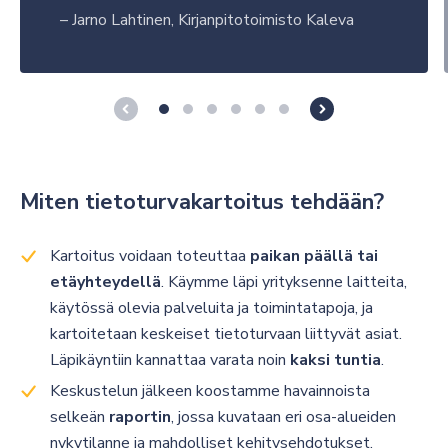
–
Jarno Lahtinen, Kirjanpitotoimisto Kaleva
Miten tietoturvakartoitus tehdään?
Kartoitus voidaan toteuttaa
paikan päällä tai
etäyhteydellä
. Käymme läpi yrityksenne laitteita,
käytössä olevia palveluita ja toimintatapoja, ja
kartoitetaan keskeiset tietoturvaan liittyvät asiat.
Läpikäyntiin kannattaa varata noin
kaksi tuntia
.
Keskustelun jälkeen koostamme havainnoista
selkeän
raportin
, jossa kuvataan eri osa-alueiden
nykytilanne ja mahdolliset kehitysehdotukset.