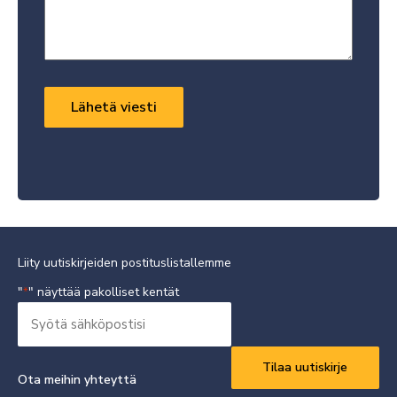
Liity uutiskirjeiden postituslistallemme
"
" näyttää pakolliset kentät
*
Syötä
sähköpostisi
Vaaditaan
*
Ota meihin yhteyttä