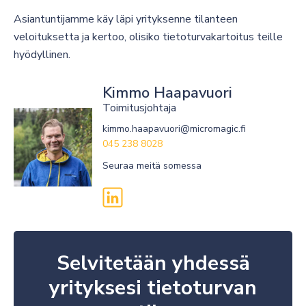
Asiantuntijamme käy läpi yrityksenne tilanteen
veloituksetta ja kertoo, olisiko tietoturvakartoitus teille
hyödyllinen.
Kimmo Haapavuori
Toimitusjohtaja
kimmo.haapavuori@micromagic.fi
045 238 8028
Seuraa meitä somessa
Selvitetään yhdessä
yrityksesi tietoturvan