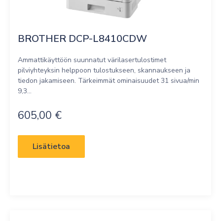
BROTHER DCP-L8410CDW
Ammattikäyttöön suunnatut värilasertulostimet
pilviyhteyksin helppoon tulostukseen, skannaukseen ja
tiedon jakamiseen. Tärkeimmät ominaisuudet 31 sivua/min
9,3...
605,00
€
Lisätietoa