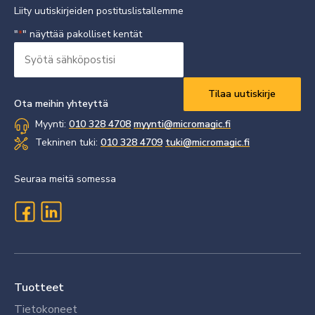
Liity uutiskirjeiden postituslistallemme
"
" näyttää pakolliset kentät
*
Syötä
sähköpostisi
Vaaditaan
*
Ota meihin yhteyttä
Myynti:
010 328 4708
myynti@micromagic.fi
Tekninen tuki:
010 328 4709
tuki@micromagic.fi
Seuraa meitä somessa
Tuotteet
Tietokoneet