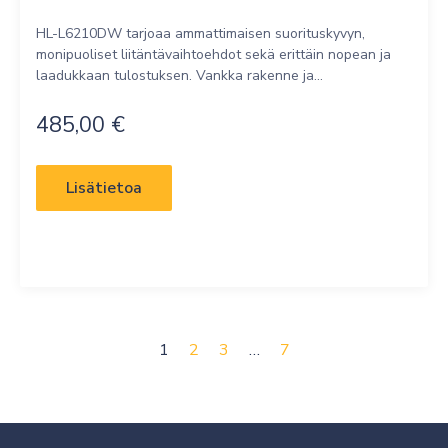
HL-L6210DW tarjoaa ammattimaisen suorituskyvyn,
monipuoliset liitäntävaihtoehdot sekä erittäin nopean ja
laadukkaan tulostuksen. Vankka rakenne ja...
485,00
€
Lisätietoa
1
2
3
…
7