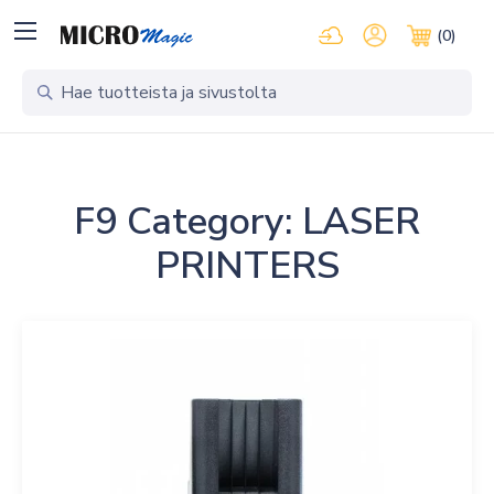
Kirjaudu pilvipalveluihi
Oma tili
(0)
Ostosko
F9 Category:
LASER
PRINTERS