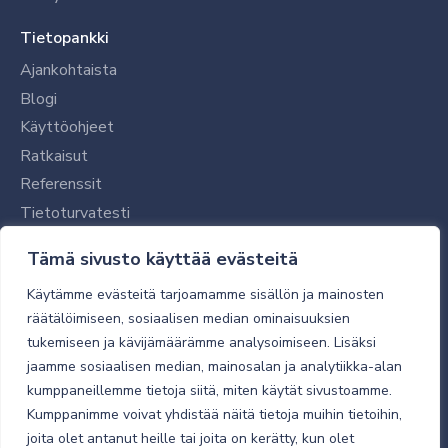
Tietopankki
Ajankohtaista
Blogi
Käyttöohjeet
Ratkaisut
Referenssit
Tietoturvatesti
Tilaajalle
Tämä sivusto käyttää evästeitä
Toimitustavat ja -kulut
Käytämme evästeitä tarjoamamme sisällön ja mainosten
Verkkokaupan yleiset ehdot
räätälöimiseen, sosiaalisen median ominaisuuksien
tukemiseen ja kävijämäärämme analysoimiseen. Lisäksi
Toimitusehdot
jaamme sosiaalisen median, mainosalan ja analytiikka-alan
Tietosuojaseloste
kumppaneillemme tietoja siitä, miten käytät sivustoamme.
Tietoturva
Kumppanimme voivat yhdistää näitä tietoja muihin tietoihin,
joita olet antanut heille tai joita on kerätty, kun olet