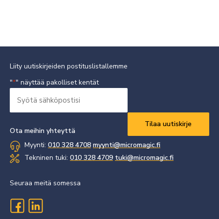
Liity uutiskirjeiden postituslistallemme
"
" näyttää pakolliset kentät
*
Syötä
sähköpostisi
Vaaditaan
*
Ota meihin yhteyttä
Myynti:
010 328 4708
myynti@micromagic.fi
Tekninen tuki:
010 328 4709
tuki@micromagic.fi
Seuraa meitä somessa