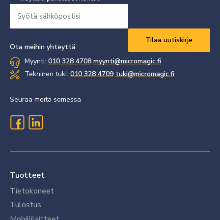
Syötä
sähköpostisi
Vaaditaan
*
Ota meihin yhteyttä
Myynti:
010 328 4708
myynti@micromagic.fi
Tekninen tuki:
010 328 4709
tuki@micromagic.fi
Seuraa meitä somessa
Tuotteet
Tietokoneet
Tulostus
Mobiililaitteet