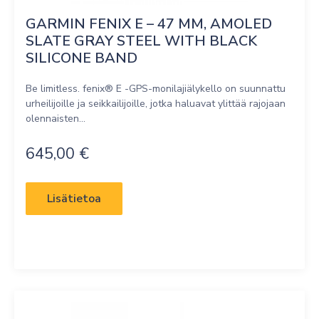
GARMIN FENIX E – 47 MM, AMOLED 
SLATE GRAY STEEL WITH BLACK 
SILICONE BAND
Be limitless. fenix® E -GPS-monilajiälykello on suunnattu
urheilijoille ja seikkailijoille, jotka haluavat ylittää rajojaan
olennaisten...
645,00
€
Lisätietoa