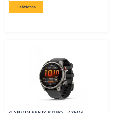
Lisätietoa
GARMIN FENIX 8 PRO – 47MM, 