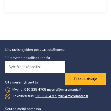
Liity uutiskirjeiden postituslistallemme
"
" näyttää pakolliset kentät
*
Syötä
sähköpostisi
Vaaditaan
*
Ota meihin yhteyttä
Myynti:
010 328 4708
myynti@micromagic.fi
Tekninen tuki:
010 328 4709
tuki@micromagic.fi
Seuraa meitä somessa