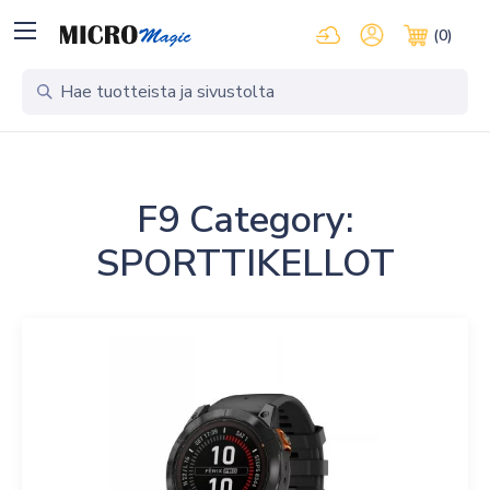
Kirjaudu pilvipalveluihi
Oma tili
(0)
Ostosko
F9 Category:
SPORTTIKELLOT