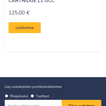
CARTRIDGE L1 UCC
125,00
€
Lisätietoa
Liity uutiskirjeiden postituslistallemme
Valitse
Pilvipalvelut
Tuotteet
uutiskirje
Sähköpostiosoite
*