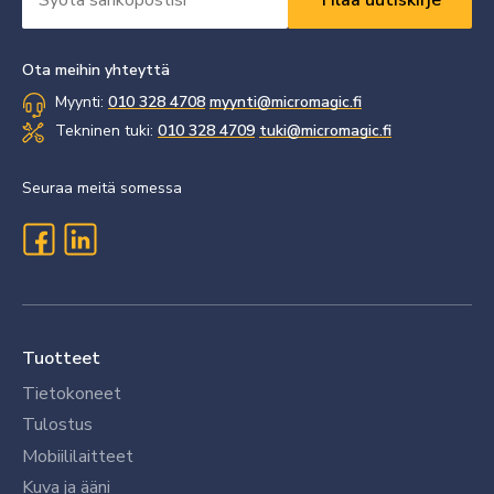
*
Vaaditaan
Vaaditaan
Ota meihin yhteyttä
Myynti:
010 328 4708
myynti@micromagic.fi
Tekninen tuki:
010 328 4709
tuki@micromagic.fi
Seuraa meitä somessa
Tuotteet
Tietokoneet
Tulostus
Mobiililaitteet
Kuva ja ääni