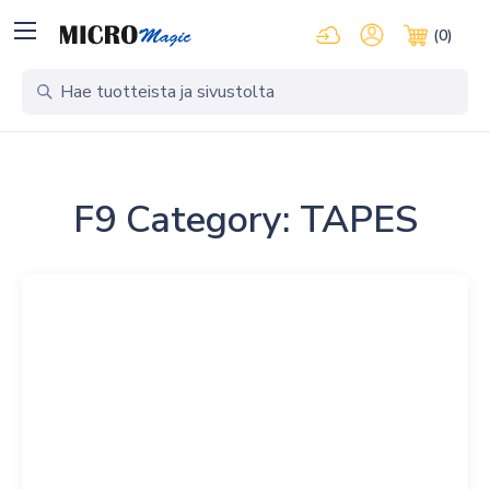
Kirjaudu pilvipalveluihi
Oma tili
(0)
Ostosko
F9 Category:
TAPES