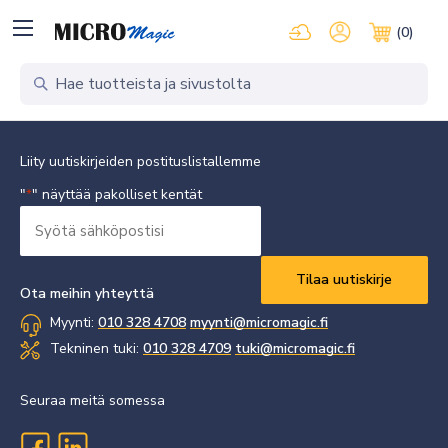
Kirjaudu pilvipalveluihi
Oma tili
(0)
Ostosko
Liity uutiskirjeiden postituslistallemme
"
" näyttää pakolliset kentät
*
Syötä
sähköpostisi
Vaaditaan
*
Ota meihin yhteyttä
Myynti:
010 328 4708
myynti@micromagic.fi
Tekninen tuki:
010 328 4709
tuki@micromagic.fi
Seuraa meitä somessa