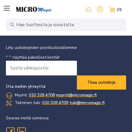
Kirjaudu pilvipalveluihi
Oma tili
(0)
Ostosko
Liity uutiskirjeiden postituslistallemme
"
" näyttää pakolliset kentät
*
Syötä
sähköpostisi
Vaaditaan
*
Ota meihin yhteyttä
Myynti:
010 328 4708
myynti@micromagic.fi
Tekninen tuki:
010 328 4709
tuki@micromagic.fi
Seuraa meitä somessa