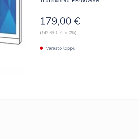
Tuotenumero: PF280W9B
179,00
€
(
142,63
€ ALV 0%)
Varasto loppu