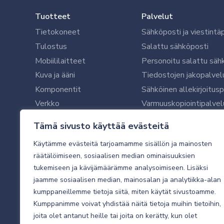
Tuotteet
Palvelut
Tietokoneet
Sähköposti ja viestintä
Tulostus
Salattu sähköposti
Mobiililaitteet
Personoitu salattu säh
Kuva ja ääni
Tiedostojen jakopalvel
Komponentit
Sähköinen allekirjoitus
Verkko
Varmuuskopiointipalvel
Ohjelmistot
Microsoft 365 yrityksil
Tämä sivusto käyttää evästeitä
Oheislaitteet
Microsoft 365 -varmist
Käytämme evästeitä tarjoamamme sisällön ja mainosten
WithSecure tietoturva y
räätälöimiseen, sosiaalisen median ominaisuuksien
WithSecuren tietoturva
tukemiseen ja kävijämäärämme analysoimiseen. Lisäksi
Käyttäjätukipalvelu
jaamme sosiaalisen median, mainosalan ja analytiikka-alan
Tietoturvakartoitus
kumppaneillemme tietoja siitä, miten käytät sivustoamme.
Sähköpostikartoitus
Kumppanimme voivat yhdistää näitä tietoja muihin tietoihin,
joita olet antanut heille tai joita on kerätty, kun olet
Valvottu tietoturva 24