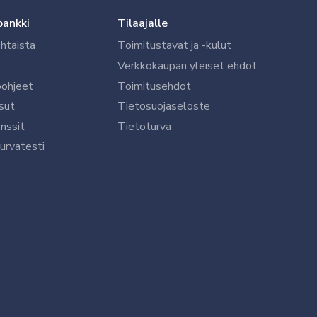
pankki
Tilaajalle
htaista
Toimitustavat ja -kulut
Verkkokaupan yleiset ehdot
öohjeet
Toimitusehdot
sut
Tietosuojaseloste
nssit
Tietoturva
urvatesti