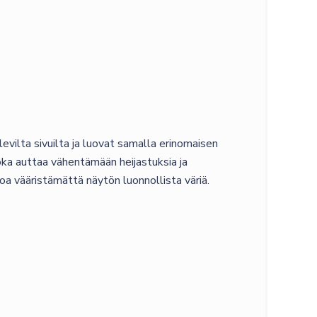
vilta sivuilta ja luovat samalla erinomaisen
oka auttaa vähentämään heijastuksia ja
a vääristämättä näytön luonnollista väriä.