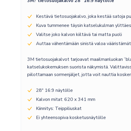
3M? tietosuojakalvo 28″ 16:9 näytölle
Kestävä tietosuojakalvo, joka kestää satoja p
Kuva tummenee täysin katselukulman ylittäe
Valitse joko kalvon kiiltävä tai matta puoli
Auttaa vähentämään sinistä valoa vääristämätt
3M tietosuojakalvot tarjoavat maailmanluokan ”bla
katselukokemuksen suorista näkymistä. Valittavissa
piilottamaan sormenjäljet, jotta voit nauttia kos
28″ 16:9 näytölle
Kalvon mitat: 620 x 341 mm
Kiinnitys: Teippiliuskat
Ei yhteensopiva kosketusnäytölle