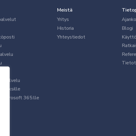
Meistä
Tieto
palvelut
Yritys
Ajanko
Historia
Blogi
köposti
Yhteystiedot
Käytt
u
Ratkai
palvelu
Refere
u
Tietot
le
uspalvelu
rityksille
 Microsoft 365:lle
/7