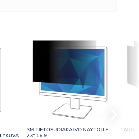
3M TIETOSUOJAKALVO NÄYTÖLLE 
TARGUS
TYKUVA 
23″ 16:9