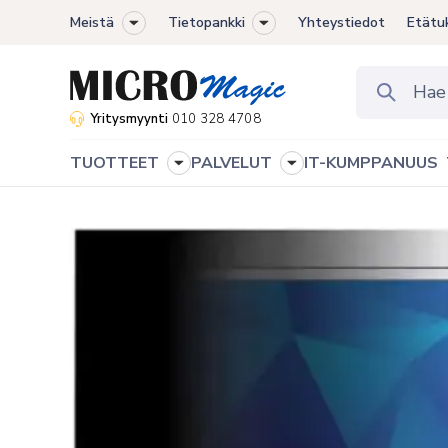
Meistä
Tietopankki
Yhteystiedot
Etätu
Toggle
Toggle
sub-
sub-
menu
menu
Yritysmyynti
010 328 4708
TUOTTEET
PALVELUT
IT-KUMPPANUUS
Toggle
Toggle
sub-
sub-
menu
menu