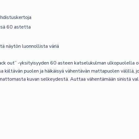
uhdistuskertoja
ssä 60 astetta
ä näytön luonnollista väriä
ck out” -yksityisyyden 60 asteen katselukulman ulkopuolella ole
 kiiltävän puolen ja häikäisyä vähentävän mattapuolen välillä, j
kemattomasta kuvan selkeydestä. Auttaa vähentämään sinistä valo