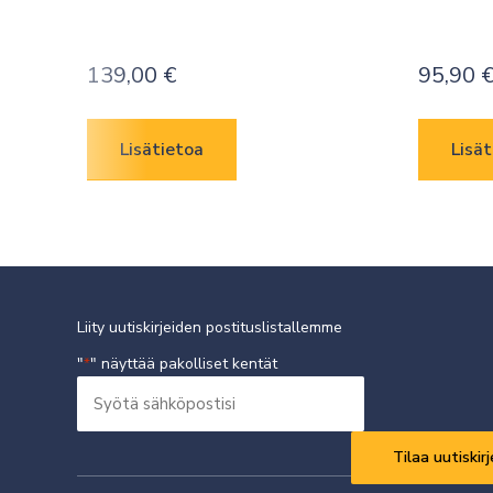
139,00
€
95,90
Lisätietoa
Lisät
Liity uutiskirjeiden postituslistallemme
"
" näyttää pakolliset kentät
*
Syötä
sähköpostisi
Vaaditaan
*