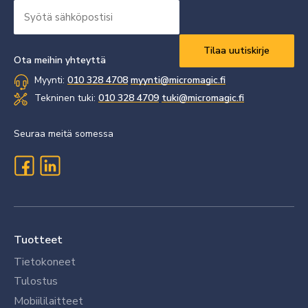
Syötä
sähköpostisi
Vaaditaan
*
Ota meihin yhteyttä
Myynti:
010 328 4708
myynti@micromagic.fi
Tekninen tuki:
010 328 4709
tuki@micromagic.fi
Seuraa meitä somessa
Tuotteet
Tietokoneet
Tulostus
Mobiililaitteet