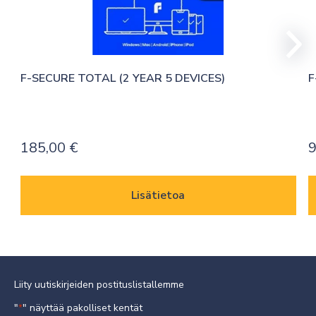
F-SECURE TOTAL (2 YEAR 5 DEVICES)
F
185,00
€
9
Lisätietoa
Liity uutiskirjeiden postituslistallemme
"
" näyttää pakolliset kentät
*