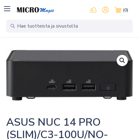
Kirjaudu pilvipalveluihi
Oma tili
(0)
Ostosko
ASUS NUC 14 PRO 
(SLIM)/C3-100U/NO-