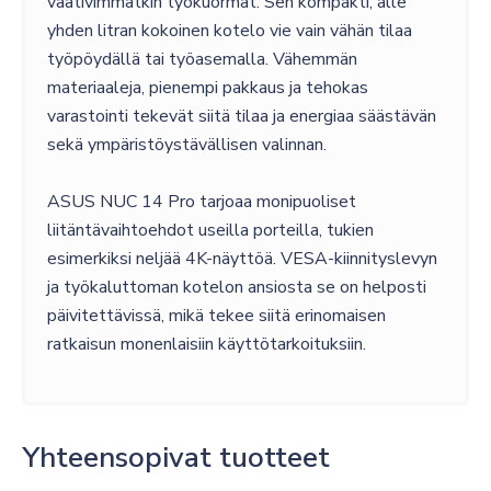
vaativimmatkin työkuormat. Sen kompakti, alle
yhden litran kokoinen kotelo vie vain vähän tilaa
työpöydällä tai työasemalla. Vähemmän
materiaaleja, pienempi pakkaus ja tehokas
varastointi tekevät siitä tilaa ja energiaa säästävän
sekä ympäristöystävällisen valinnan.
ASUS NUC 14 Pro tarjoaa monipuoliset
liitäntävaihtoehdot useilla porteilla, tukien
esimerkiksi neljää 4K-näyttöä. VESA-kiinnityslevyn
ja työkaluttoman kotelon ansiosta se on helposti
päivitettävissä, mikä tekee siitä erinomaisen
ratkaisun monenlaisiin käyttötarkoituksiin.
Yhteensopivat tuotteet