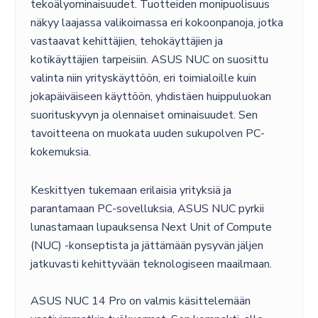
tekoälyominaisuudet. Tuotteiden monipuolisuus
näkyy laajassa valikoimassa eri kokoonpanoja, jotka
vastaavat kehittäjien, tehokäyttäjien ja
kotikäyttäjien tarpeisiin. ASUS NUC on suosittu
valinta niin yrityskäyttöön, eri toimialoille kuin
jokapäiväiseen käyttöön, yhdistäen huippuluokan
suorituskyvyn ja olennaiset ominaisuudet. Sen
tavoitteena on muokata uuden sukupolven PC-
kokemuksia.
Keskittyen tukemaan erilaisia yrityksiä ja
parantamaan PC-sovelluksia, ASUS NUC pyrkii
lunastamaan lupauksensa Next Unit of Compute
(NUC) -konseptista ja jättämään pysyvän jäljen
jatkuvasti kehittyvään teknologiseen maailmaan.
ASUS NUC 14 Pro on valmis käsittelemään