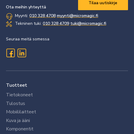
Vaaditaan
*
Ota meihin yhteyttä
Myynti:
010 328 4708
myynti@micromagic.fi
Tekninen tuki:
010 328 4709
tuki@micromagic.fi
Seuraa meitä somessa
Tuotteet
Tietokoneet
Tulostus
Mobiililaitteet
Kuva ja ääni
Komponentit