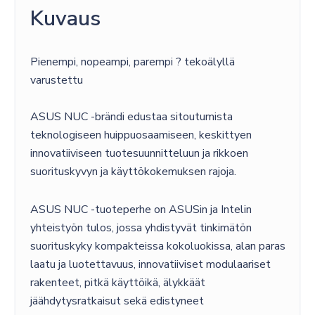
RAM/NO-
Kuvaus
SSD/NO-
OS
Pienempi, nopeampi, parempi ? tekoälyllä
määrä
varustettu
ASUS NUC -brändi edustaa sitoutumista
teknologiseen huippuosaamiseen, keskittyen
innovatiiviseen tuotesuunnitteluun ja rikkoen
suorituskyvyn ja käyttökokemuksen rajoja.
ASUS NUC -tuoteperhe on ASUSin ja Intelin
yhteistyön tulos, jossa yhdistyvät tinkimätön
suorituskyky kompakteissa kokoluokissa, alan paras
laatu ja luotettavuus, innovatiiviset modulaariset
rakenteet, pitkä käyttöikä, älykkäät
jäähdytysratkaisut sekä edistyneet