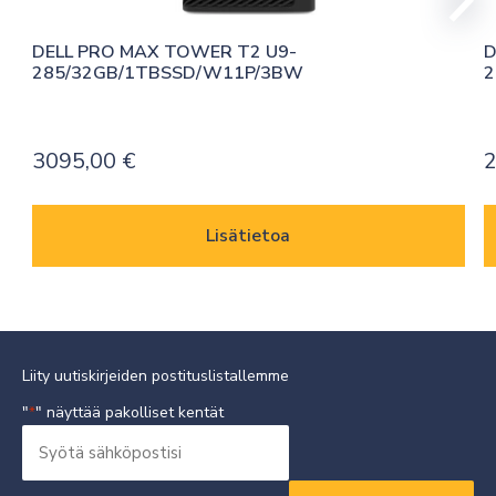
DELL PRO MAX TOWER T2 U9-
D
285/32GB/1TBSSD/W11P/3BW
2
3095,00
€
Lisätietoa
Liity uutiskirjeiden postituslistallemme
"
" näyttää pakolliset kentät
*
Syötä
sähköpostisi