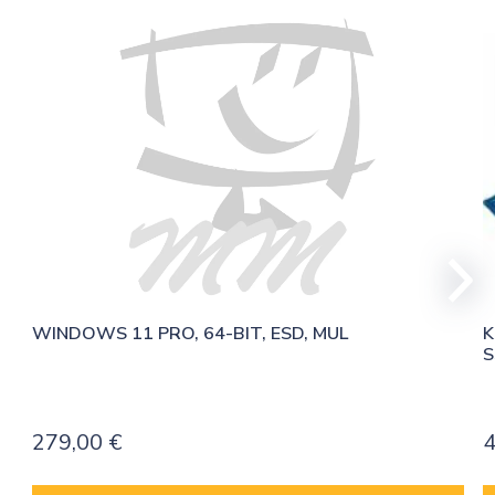
WINDOWS 11 PRO, 64-BIT, ESD, MUL
K
S
279,00
€
4