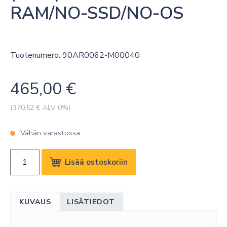
RAM/NO-SSD/NO-OS
Tuotenumero: 90AR0062-M00040
465,00
€
(
370.52
€ ALV 0%)
Vähän varastossa
ASUS
Lisää ostoskoriin
NUC
14
PRO
KUVAUS
LISÄTIEDOT
(SLIM)/C3-
100U/NO-