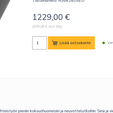
Tuotenumero: R9861605EU
1229,00
€
(
979.28
€ ALV 0%)
BARCO
Lisää ostoskoriin
Var
CLICKSHARE
C-
5
GEN2
EU
määrä
eistyön pieniin kokoushuoneisiin ja neuvottelutiloihin. Sinä ja v