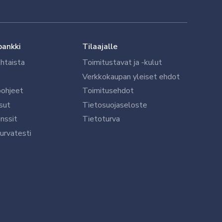
pankki
Tilaajalle
htaista
Toimitustavat ja -kulut
Verkkokaupan yleiset ehdot
öohjeet
Toimitusehdot
sut
Tietosuojaseloste
nssit
Tietoturva
urvatesti