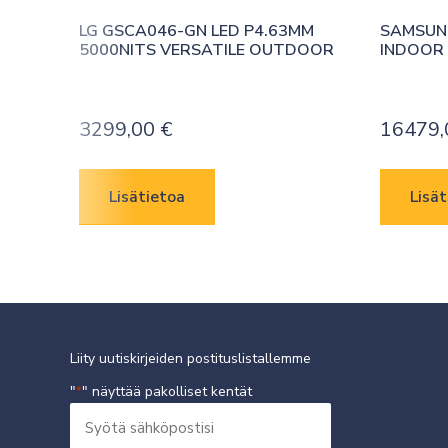
LG GSCA046-GN LED P4.63MM 
SAMSUNG
5000NITS VERSATILE OUTDOOR
INDOOR 
3299,00
€
16479
Lisätietoa
Lisät
Liity uutiskirjeiden postituslistallemme
"
" näyttää pakolliset kentät
*
Syötä
sähköpostisi