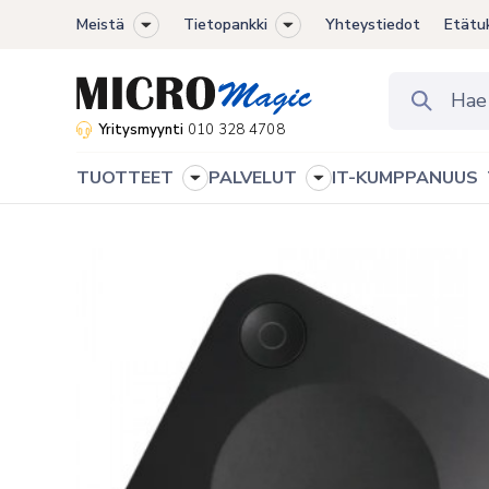
Meistä
Tietopankki
Yhteystiedot
Etätu
Toggle
Toggle
sub-
sub-
menu
menu
Yritysmyynti
010 328 4708
TUOTTEET
PALVELUT
IT-KUMPPANUUS
Toggle
Toggle
sub-
sub-
menu
menu