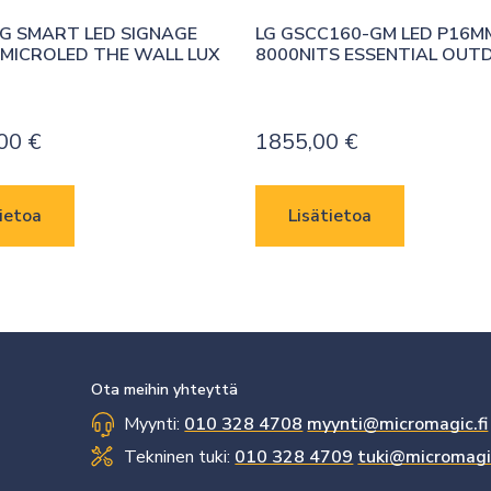
 SMART LED SIGNAGE 
LG GSCC160-GM LED P16MM
MICROLED THE WALL LUX
8000NITS ESSENTIAL OU
,00
€
1855,00
€
ietoa
Lisätietoa
Ota meihin yhteyttä
Myynti:
010 328 4708
myynti@micromagic.fi
Tekninen tuki:
010 328 4709
tuki@micromagic