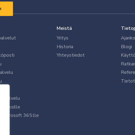
Meistä
Tieto
palvelut
Yritys
Ajanko
Historia
Blogi
köposti
Yhteystiedot
Käytt
u
Ratkai
palvelu
Refere
u
Tietot
le
uspalvelu
rityksille
 Microsoft 365:lle