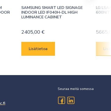
 
SAMSUNG SMART LED SIGNAGE 
LG LSAA
TDOOR
INDOOR LED IF040H-DL HIGH 
600NIT
LUMINANCE CABINET
2405,00
€
5665,
Lisätietoa
Lisä
Seuraa meitä somessa
.fi