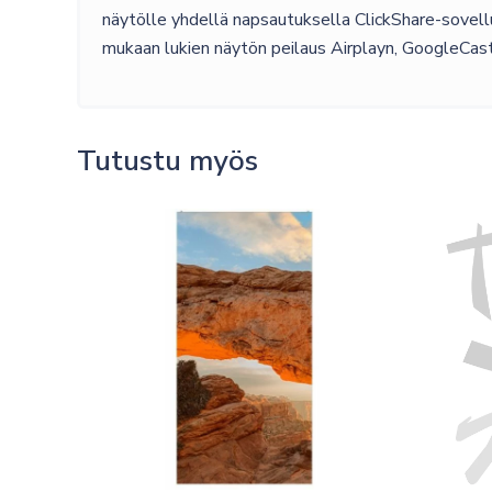
näytölle yhdellä napsautuksella ClickShare-sovell
mukaan lukien näytön peilaus Airplayn, GoogleCastin
Tutustu myös