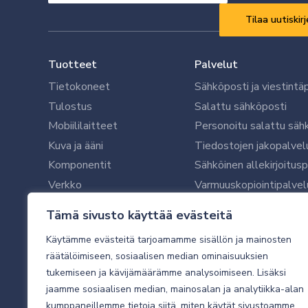
Vaaditaan
*
Tuotteet
Palvelut
Tietokoneet
Sähköposti ja viestintä
Tulostus
Salattu sähköposti
Mobiililaitteet
Personoitu salattu säh
Kuva ja ääni
Tiedostojen jakopalvel
Komponentit
Sähköinen allekirjoitus
Verkko
Varmuuskopiointipalvel
Ohjelmistot
Microsoft 365 yrityksil
Tämä sivusto käyttää evästeitä
Oheislaitteet
Microsoft 365 -varmist
Käytämme evästeitä tarjoamamme sisällön ja mainosten
WithSecure tietoturva y
räätälöimiseen, sosiaalisen median ominaisuuksien
WithSecuren tietoturva
tukemiseen ja kävijämäärämme analysoimiseen. Lisäksi
Käyttäjätukipalvelu
jaamme sosiaalisen median, mainosalan ja analytiikka-alan
Tietoturvakartoitus
kumppaneillemme tietoja siitä, miten käytät sivustoamme.