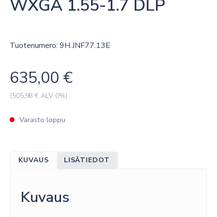
WXGA 1.55-1.7 DLP
Tuotenumero: 9H.JNF77.13E
635,00
€
(
505,98
€ ALV 0%)
Varasto loppu
KUVAUS
LISÄTIEDOT
Kuvaus