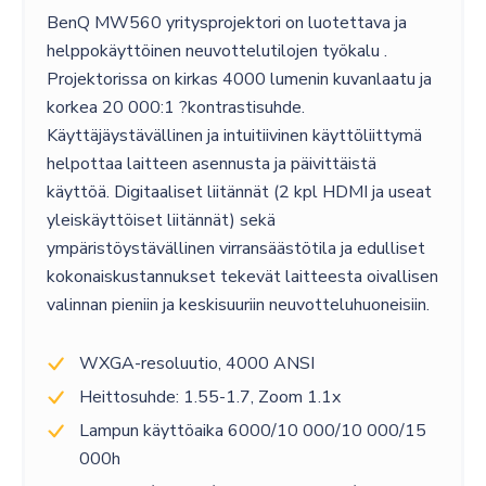
BenQ MW560 yritysprojektori on luotettava ja
helppokäyttöinen neuvottelutilojen työkalu .
Projektorissa on kirkas 4000 lumenin kuvanlaatu ja
korkea 20 000:1 ?kontrastisuhde.
Käyttäjäystävällinen ja intuitiivinen käyttöliittymä
helpottaa laitteen asennusta ja päivittäistä
käyttöä. Digitaaliset liitännät (2 kpl HDMI ja useat
yleiskäyttöiset liitännät) sekä
ympäristöystävällinen virransäästötila ja edulliset
kokonaiskustannukset tekevät laitteesta oivallisen
valinnan pieniin ja keskisuuriin neuvotteluhuoneisiin.
WXGA-resoluutio, 4000 ANSI
Heittosuhde: 1.55-1.7, Zoom 1.1x
Lampun käyttöaika 6000/10 000/10 000/15
000h