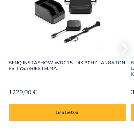
BENQ INSTASHOW WDC15 – 4K 30HZ LANGATON 
B
ESITYSJÄRJESTELMÄ
L
K
1229,00
€
Lisätietoa