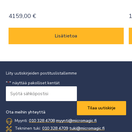
4159,00
€
Lisätietoa
Liity uutiskirjeiden postituslistallemme
"
" näyttää pakolliset kentät
*
Syötä
sähköpostisi
Vaaditaan
*
Ota meihin yhteyttä
Myynti:
010 328 4708
myynti@micromagic.fi
Tekninen tuki:
010 328 4709
tuki@micromagic.fi