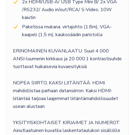
2x HDMI/USB-A/ USB Type Mini B/ 2x VGA
/RS232/ Audio in/out/RCA/ S-Video, 10W
kaiutin
Paketissa mukana: virtajohto (1.8m), VGA-
kaapeli (1,5 m), kaukosäädin paristolla
ERINOMAINEN KUVANLAATU: Suuri 4 000
ANSI-luumenin kirkkaus ja 20 000:1 kontrastisuhde
tuottavat huikaisevia kuvaesityksiä
NOPEA SIIRTO, KAKSI LIITÄNTÄÄ: HDMI
mahdollistaa parhaan datansiirron. Kaksi HDMI-
liitäntää tarjoaa laajemmat liitäntämahdollisuudet
usean alustaan
YKSITYISKOHTAISET KIRJAIMET JA NUMEROT:
Ainutlaatuinen kuvatila laskentataulukon sisällölle