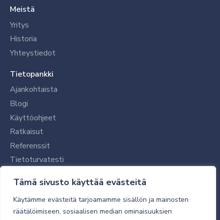
Meistä
Yritys
Historia
Yhteystiedot
Tietopankki
Ajankohtaista
Blogi
Käyttöohjeet
Ratkaisut
Referenssit
Tietoturvatesti
Tilaajalle
Tämä sivusto käyttää evästeitä
Toimitustavat ja -kulut
Käytämme evästeitä tarjoamamme sisällön ja mainosten
Verkkokaupan yleiset ehdot
räätälöimiseen, sosiaalisen median ominaisuuksien