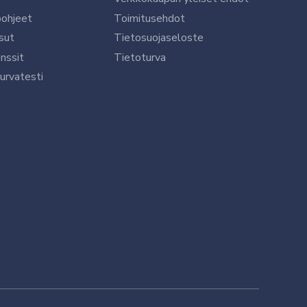
öohjeet
Toimitusehdot
sut
Tietosuojaseloste
nssit
Tietoturva
urvatesti