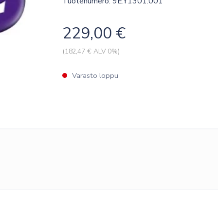
Tuotenumero: 9E.Y1301.001
229,00
€
(
182,47
€ ALV 0%)
Varasto loppu