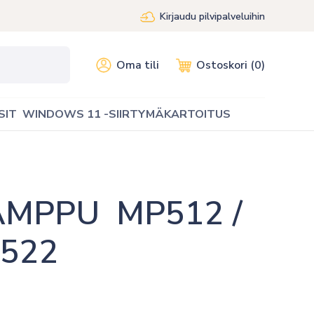
Kirjaudu pilvipalveluihin
Oma tili
Ostoskori (0)
SIT
WINDOWS 11 -SIIRTYMÄKARTOITUS
PPU  MP512 / 
P522