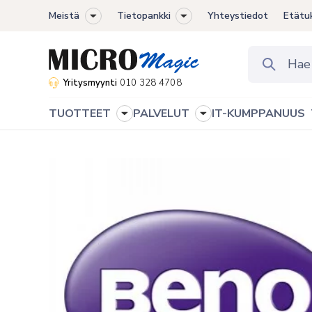
Meistä
Tietopankki
Yhteystiedot
Etätu
Toggle
Toggle
sub-
sub-
menu
menu
Yritysmyynti
010 328 4708
TUOTTEET
PALVELUT
IT-KUMPPANUUS
Toggle
Toggle
sub-
sub-
menu
menu