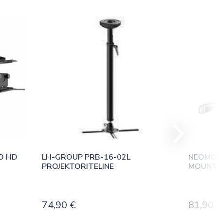
 HD 
LH-GROUP PRB-16-02L 
NEOMOU
PROJEKTORITELINE
MOUNT (
74,90
€
81,90