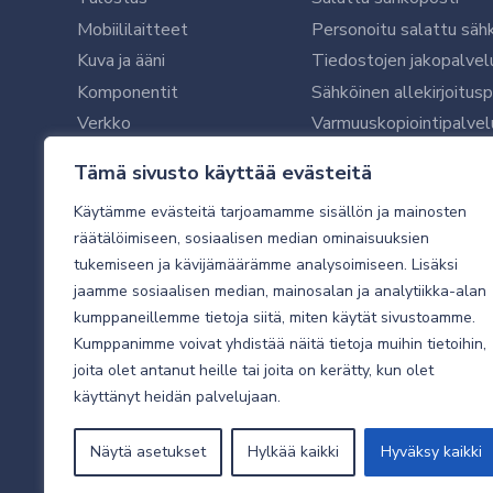
Mobiililaitteet
Personoitu salattu säh
Kuva ja ääni
Tiedostojen jakopalvel
Komponentit
Sähköinen allekirjoitus
Verkko
Varmuuskopiointipalvel
Ohjelmistot
Microsoft 365 yrityksil
Tämä sivusto käyttää evästeitä
Oheislaitteet
Microsoft 365 -varmist
Käytämme evästeitä tarjoamamme sisällön ja mainosten
WithSecure tietoturva y
räätälöimiseen, sosiaalisen median ominaisuuksien
WithSecuren tietoturva
tukemiseen ja kävijämäärämme analysoimiseen. Lisäksi
Käyttäjätukipalvelu
jaamme sosiaalisen median, mainosalan ja analytiikka-alan
Tietoturvakartoitus
kumppaneillemme tietoja siitä, miten käytät sivustoamme.
Sähköpostikartoitus
Kumppanimme voivat yhdistää näitä tietoja muihin tietoihin,
joita olet antanut heille tai joita on kerätty, kun olet
Valvottu tietoturva 24
käyttänyt heidän palvelujaan.
Näytä asetukset
Hylkää kaikki
Hyväksy kaikki