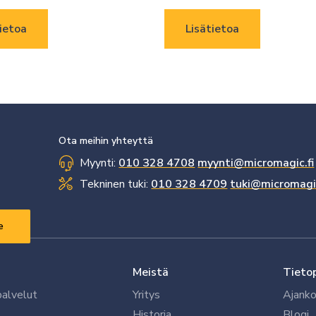
ietoa
Lisätietoa
Ota meihin yhteyttä
Myynti:
010 328 4708
myynti@micromagic.fi
Tekninen tuki:
010 328 4709
tuki@micromagic
Meistä
Tieto
palvelut
Yritys
Ajanko
Historia
Blogi