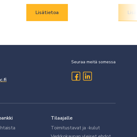
Lisätietoa
Lisä
Seuraa meitä somessa
.fi
pankki
Tilaajalle
htaista
Toimitustavat ja -kulut
Verkkokaupan yleiset ehdot