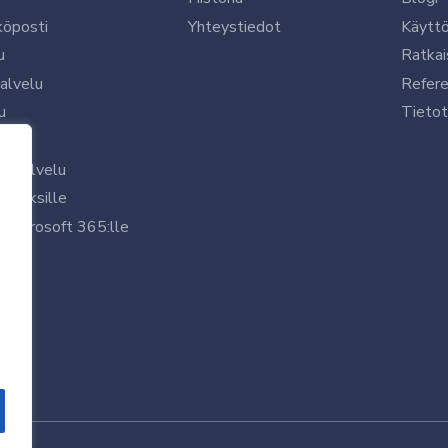
köposti
Yhteystiedot
Käytt
u
Ratkai
palvelu
Refere
u
Tietot
le
uspalvelu
rityksille
 Microsoft 365:lle
/7