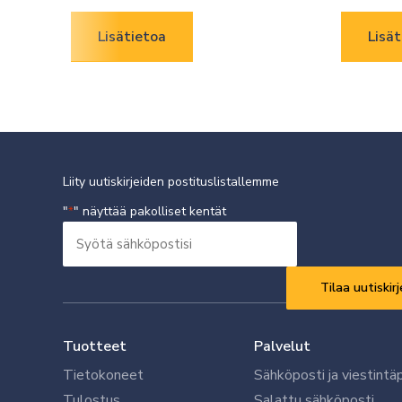
Lisätietoa
Lisät
Liity uutiskirjeiden postituslistallemme
"
" näyttää pakolliset kentät
*
Syötä
sähköpostisi
Vaaditaan
*
Tuotteet
Palvelut
Tietokoneet
Sähköposti ja viestintä
Tulostus
Salattu sähköposti