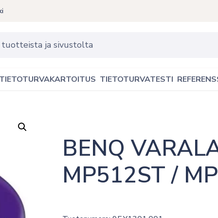
ki
TIETOTURVAKARTOITUS
TIETOTURVATESTI
REFERENS
BENQ VARALAM
MP512ST / M