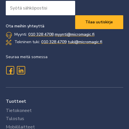
Syötä
sähköpostisi
Vaaditaan
*
Ota meihin yhteyttä
Myynti:
010 328 4708
myynti@micromagic.fi
Tekninen tuki:
010 328 4709
tuki@micromagic.fi
Seuraa meitä somessa
Tuotteet
Tietokoneet
Tulostus
Mobiililaitteet