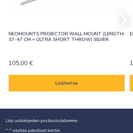
NEOMOUNTS PROJECTOR WALL MOUNT (LENGTH: 
E
37-47 CM = ULTRA SHORT THROW) SILVER
105,00
€
1
Lisätietoa
Liity uutiskirjeiden postituslistallemme
"
" näyttää pakolliset kentät
*