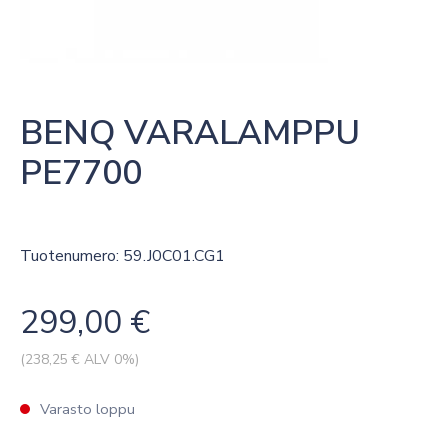
BENQ VARALAMPPU  
PE7700
Tuotenumero: 59.J0C01.CG1
299,00
€
(
238,25
€ ALV 0%)
Varasto loppu