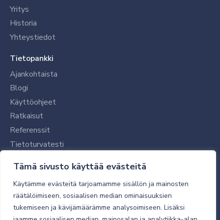
Yritys
Historia
Yhteystiedot
Tietopankki
Ajankohtaista
Blogi
Käyttöohjeet
Ratkaisut
Referenssit
Tietoturvatesti
Tilaajalle
Tämä sivusto käyttää evästeitä
Toimitustavat ja -kulut
Käytämme evästeitä tarjoamamme sisällön ja mainosten
Verkkokaupan yleiset ehdot
räätälöimiseen, sosiaalisen median ominaisuuksien
tukemiseen ja kävijämäärämme analysoimiseen. Lisäksi
Toimitusehdot
jaamme sosiaalisen median, mainosalan ja analytiikka-alan