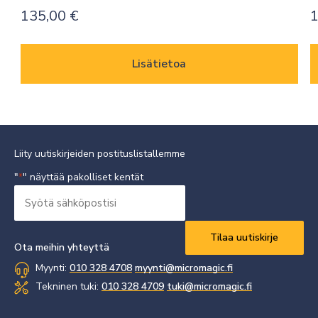
135,00
€
1
Lisätietoa
Liity uutiskirjeiden postituslistallemme
"
" näyttää pakolliset kentät
*
Syötä
sähköpostisi
Vaaditaan
*
Ota meihin yhteyttä
Myynti:
010 328 4708
myynti@micromagic.fi
Tekninen tuki:
010 328 4709
tuki@micromagic.fi