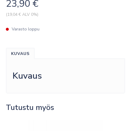
23,90
€
(
19,04
€ ALV 0%)
Varasto loppu
KUVAUS
Kuvaus
Tutustu myös