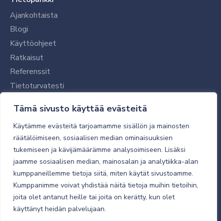
Ajankohtaista
Blogi
Käyttöohjeet
Ratkaisut
Referenssit
Tietoturvatesti
Tilaajalle
Tämä sivusto käyttää evästeitä
Toimitustavat ja -kulut
Käytämme evästeitä tarjoamamme sisällön ja mainosten
Verkkokaupan yleiset ehdot
räätälöimiseen, sosiaalisen median ominaisuuksien
tukemiseen ja kävijämäärämme analysoimiseen. Lisäksi
Toimitusehdot
jaamme sosiaalisen median, mainosalan ja analytiikka-alan
Tietosuojaseloste
kumppaneillemme tietoja siitä, miten käytät sivustoamme.
Tietoturva
Kumppanimme voivat yhdistää näitä tietoja muihin tietoihin,
joita olet antanut heille tai joita on kerätty, kun olet
käyttänyt heidän palvelujaan.