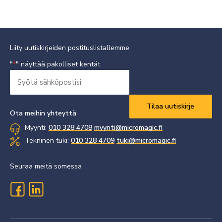
Liity uutiskirjeiden postituslistallemme
"
" näyttää pakolliset kentät
*
Syötä
sähköpostisi
Vaaditaan
*
Ota meihin yhteyttä
Myynti:
010 328 4708
myynti@micromagic.fi
Tekninen tuki:
010 328 4709
tuki@micromagic.fi
Seuraa meitä somessa