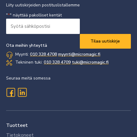
Liity uutiskirjeiden postituslistallemme
"
" näyttää pakolliset kentät
*
Syötä
sähköpostisi
Vaaditaan
*
Ota meihin yhteyttä
Myynti:
010 328 4708
myynti@micromagic.fi
Tekninen tuki:
010 328 4709
tuki@micromagic.fi
Seuraa meitä somessa
Tuotteet
Tietokoneet