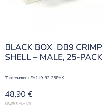
BLACK BOX  DB9 CRIMP 
SHELL – MALE, 25-PACK
Tuotenumero: FA110-R2-25PAK
48,90
€
(
38,96
€ ALV 0%)