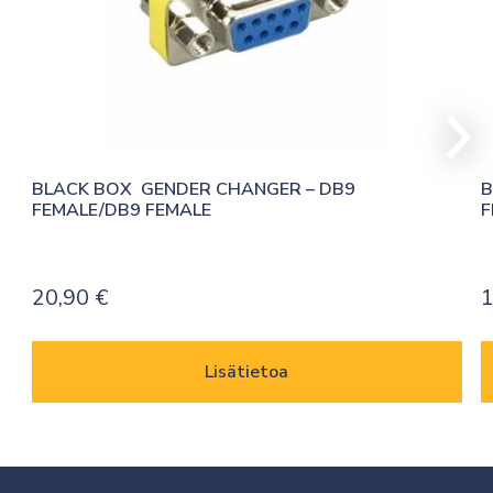
BLACK BOX  GENDER CHANGER – DB9 
B
FEMALE/DB9 FEMALE
F
20,90
€
1
Lisätietoa