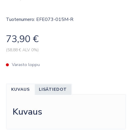
Tuotenumero: EFE073-015M-R
73,90
€
(
58,88
€ ALV 0%)
Varasto loppu
KUVAUS
LISÄTIEDOT
Kuvaus