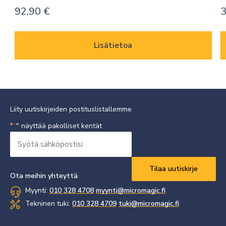
92,90
€
3
Lisätietoa
Liity uutiskirjeiden postituslistallemme
"
" näyttää pakolliset kentät
*
Syötä
sähköpostisi
Vaaditaan
*
Ota meihin yhteyttä
Myynti:
010 328 4708
myynti@micromagic.fi
Tekninen tuki:
010 328 4709
tuki@micromagic.fi