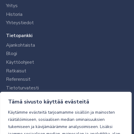
Yritys
Historia
Yhteystiedot
Tietopankki
Ajankohtaista
Blogi
Käyttöohjeet
Ratkaisut
Referenssit
Tietoturvatesti
Tilaajalle
Tämä sivusto käyttää evästeitä
Toimitustavat ja -kulut
Käytämme evästeitä tarjoamamme sisällön ja mainosten
Verkkokaupan yleiset ehdot
räätälöimiseen, sosiaalisen median ominaisuuksien
tukemiseen ja kävijämäärämme analysoimiseen. Lisäksi
Toimitusehdot
jaamme sosiaalisen median, mainosalan ja analytiikka-alan