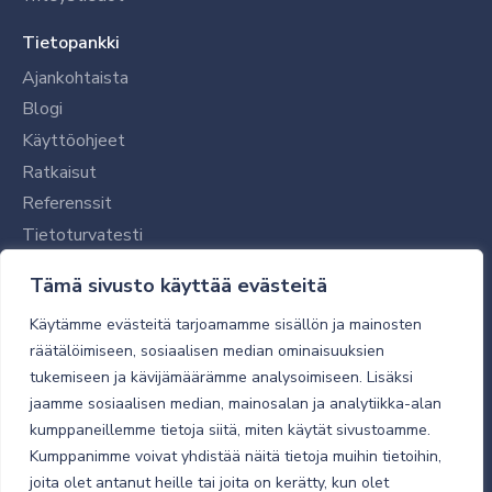
Tietopankki
Ajankohtaista
Blogi
Käyttöohjeet
Ratkaisut
Referenssit
Tietoturvatesti
Tilaajalle
Tämä sivusto käyttää evästeitä
Toimitustavat ja -kulut
Käytämme evästeitä tarjoamamme sisällön ja mainosten
Verkkokaupan yleiset ehdot
räätälöimiseen, sosiaalisen median ominaisuuksien
tukemiseen ja kävijämäärämme analysoimiseen. Lisäksi
Toimitusehdot
jaamme sosiaalisen median, mainosalan ja analytiikka-alan
Tietosuojaseloste
kumppaneillemme tietoja siitä, miten käytät sivustoamme.
Tietoturva
Kumppanimme voivat yhdistää näitä tietoja muihin tietoihin,
joita olet antanut heille tai joita on kerätty, kun olet