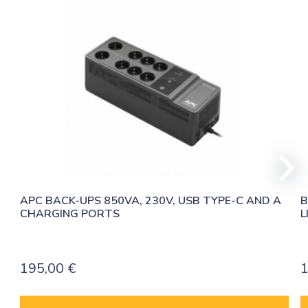
APC BACK-UPS 850VA, 230V, USB TYPE-C AND A 
B
CHARGING PORTS
L
195,00
€
1