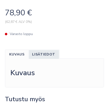
78,90
€
(
62,87
€ ALV 0%)
Varasto loppu
KUVAUS
LISÄTIEDOT
Kuvaus
Tutustu myös