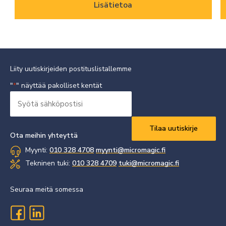
Lisätietoa
Liity uutiskirjeiden postituslistallemme
"
" näyttää pakolliset kentät
*
Syötä
sähköpostisi
Vaaditaan
*
Ota meihin yhteyttä
Myynti:
010 328 4708
myynti@micromagic.fi
Tekninen tuki:
010 328 4709
tuki@micromagic.fi
Seuraa meitä somessa