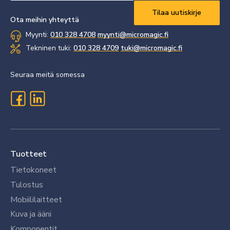
Vaaditaan
*
Ota meihin yhteyttä
Myynti:
010 328 4708
myynti@micromagic.fi
Tekninen tuki:
010 328 4709
tuki@micromagic.fi
Seuraa meitä somessa
Tuotteet
Tietokoneet
Tulostus
Mobiililaitteet
Kuva ja ääni
Komponentit