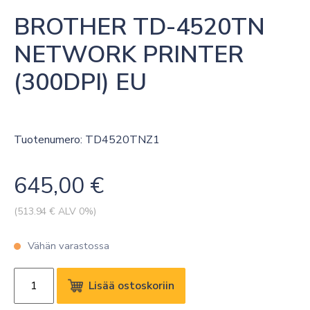
BROTHER TD-4520TN 
NETWORK PRINTER 
(300DPI) EU
Tuotenumero: TD4520TNZ1
645,00
€
(
513.94
€ ALV 0%)
Vähän varastossa
BROTHER
Lisää ostoskoriin
TD-