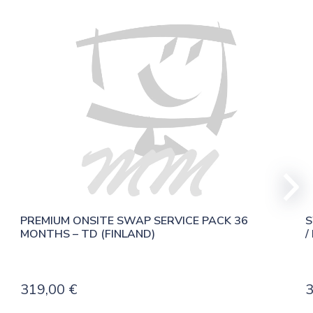
PREMIUM ONSITE SWAP SERVICE PACK 36 
S
MONTHS – TD (FINLAND)
/
319,00
€
3