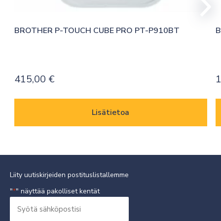
BROTHER P-TOUCH CUBE PRO PT-P910BT
B
415,00
€
1
Lisätietoa
Liity uutiskirjeiden postituslistallemme
"
" näyttää pakolliset kentät
*
Syötä
sähköpostisi