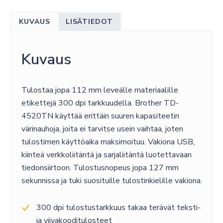
4520TN
NETWORK
KUVAUS
LISÄTIEDOT
PRINTER
(300DPI)
EU
Kuvaus
määrä
Tulostaa jopa 112 mm leveälle materiaalille
etikettejä 300 dpi tarkkuudella. Brother TD-
4520TN käyttää erittäin suuren kapasiteetin
värinauhoja, joita ei tarvitse usein vaihtaa, joten
tulostimen käyttöaika maksimoituu. Vakiona USB,
kiinteä verkkoliitäntä ja sarjaliitäntä luotettavaan
tiedonsiirtoon. Tulostusnopeus jopa 127 mm
sekunnissa ja tuki suosituille tulostinkielille vakiona.
300 dpi tulostustarkkuus takaa terävät teksti-
ja viivakooditulosteet