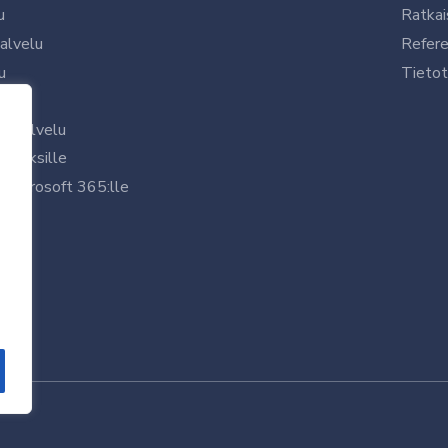
u
Ratkai
palvelu
Refere
u
Tietot
le
uspalvelu
rityksille
 Microsoft 365:lle
/7