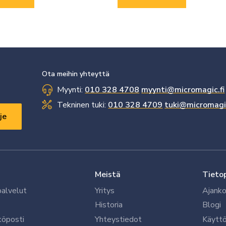
Ota meihin yhteyttä
Myynti:
010 328 4708
myynti@micromagic.fi
Tekninen tuki:
010 328 4709
tuki@micromagic
Meistä
Tieto
palvelut
Yritys
Ajanko
Historia
Blogi
köposti
Yhteystiedot
Käytt