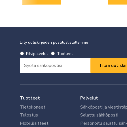
Liity uutiskirjeiden postituslistallemme
Valitse
Pilvipalvelut
Tuotteet
uutiskirje
Sähköpostiosoite
*
*
Vaaditaan
Vaaditaan
Tuotteet
Palvelut
Tietokoneet
Sähköposti ja viestintä
Tulostus
Salattu sähköposti
Mobiililaitteet
Personoitu salattu säh