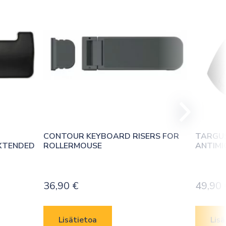
CONTOUR KEYBOARD RISERS FOR 
TARGUS
XTENDED
ROLLERMOUSE
ANTIMI
36,90
€
49,90
Lisätietoa
Lisä