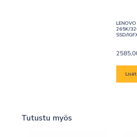
LENOVO 
265K/32
SSD/IG
2585,
Lisät
Tutustu myös