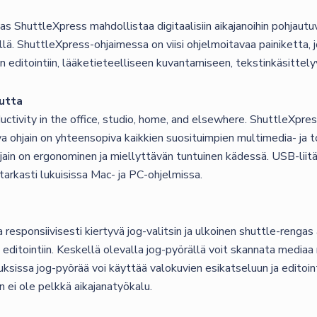
 ShuttleXpress mahdollistaa digitaalisiin aikajanoihin pohjautuv
. ShuttleXpress-ohjaimessa on viisi ohjelmoitavaa painiketta, jog
 editointiin, lääketieteelliseen kuvantamiseen, tekstinkäsittely
utta
ivity in the office, studio, home, and elsewhere. ShuttleXpress
ohjain on yhteensopiva kaikkien suosituimpien multimedia- ja to
ain on ergonominen ja miellyttävän tuntuinen kädessä. USB-liitä
arkasti lukuisissa Mac- ja PC-ohjelmissa.
sa responsiivisesti kiertyvä jog-valitsin ja ulkoinen shuttle-renga
n editointiin. Keskellä olevalla jog-pyörällä voit skannata mediaa
ksissa jog-pyörää voi käyttää valokuvien esikatseluun ja editointi
 ei ole pelkkä aikajanatyökalu.