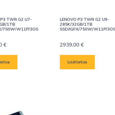
P3 TWR G2 U7-
LENOVO P3 TWR G2 U9-
GB/1TB 
285K/32GB/1TB 
FX/750W/W11P/3OS
SSD/IGFX/750W/W11P/3O
00
€
2939,00
€
ietoa
Lisätietoa