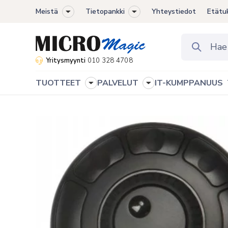
Meistä
Tietopankki
Yhteystiedot
Etätu
Toggle
Toggle
sub-
sub-
menu
menu
Yritysmyynti
010 328 4708
TUOTTEET
PALVELUT
IT-KUMPPANUUS
Toggle
Toggle
sub-
sub-
menu
menu