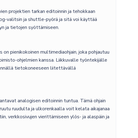
ien projektien tarkan editoinnin ja tehokkaan
-valitsin ja shuttle-pyörä ja sitä voi käyttää
yn ja tietojen syöttämiseen.
 on pienikokoinen multimediaohjain, joka pohjautuu
imisto-ohjelmien kanssa. Liikkuvalle työntekijälle
nnällä tietokoneeseen liitettävällä
s antavat analogisen editoinnin tuntua. Tämä ohjain
 ruutu ruudulta ja ulkorenkaalla voit kelata aikajanaa
in, verkkosivujen vierittämiseen ylös- ja alaspäin ja