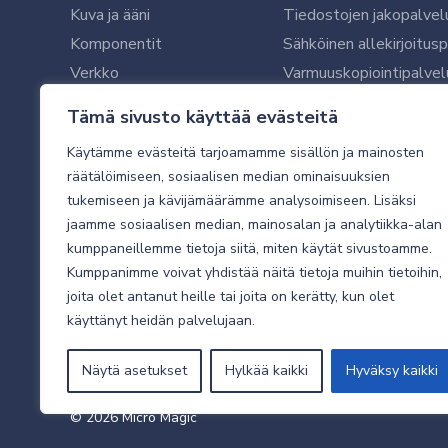
Kuva ja ääni
Tiedostojen jakopalvel
Komponentit
Sähköinen allekirjoitus
Verkko
Varmuuskopiointipalvel
Ohjelmistot
Microsoft 365 yrityksil
Tämä sivusto käyttää evästeitä
Oheislaitteet
Microsoft 365 -varmist
Käytämme evästeitä tarjoamamme sisällön ja mainosten
WithSecure tietoturva y
räätälöimiseen, sosiaalisen median ominaisuuksien
WithSecuren tietoturva
tukemiseen ja kävijämäärämme analysoimiseen. Lisäksi
Käyttäjätukipalvelu
jaamme sosiaalisen median, mainosalan ja analytiikka-alan
Tietoturvakartoitus
kumppaneillemme tietoja siitä, miten käytät sivustoamme.
Sähköpostikartoitus
Kumppanimme voivat yhdistää näitä tietoja muihin tietoihin,
joita olet antanut heille tai joita on kerätty, kun olet
Valvottu tietoturva 24
käyttänyt heidän palvelujaan.
Näytä asetukset
Hylkää kaikki
Hyväksy kaikki
© 2026 Micro Magic