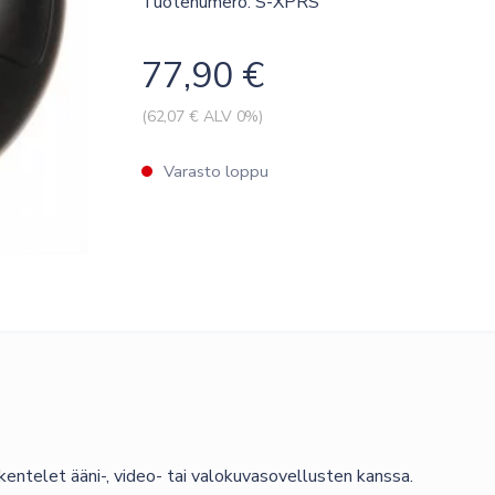
Tuotenumero: S-XPRS
77,90
€
(
62,07
€ ALV 0%)
Varasto loppu
entelet ääni-, video- tai valokuvasovellusten kanssa.