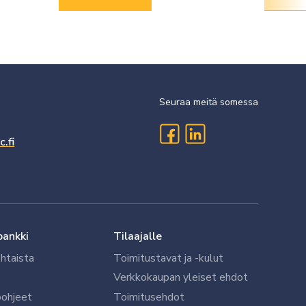
Seuraa meitä somessa
.fi
pankki
Tilaajalle
htaista
Toimitustavat ja -kulut
Verkkokaupan yleiset ehdot
öohjeet
Toimitusehdot