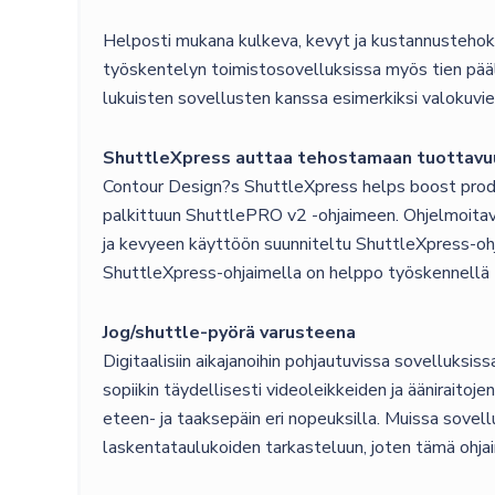
Helposti mukana kulkeva, kevyt ja kustannustehokas
työskentelyn toimistosovelluksissa myös tien päällä
lukuisten sovellusten kanssa esimerkiksi valokuvien
ShuttleXpress auttaa tehostamaan tuottavu
Contour Design?s ShuttleXpress helps boost product
palkittuun ShuttlePRO v2 -ohjaimeen. Ohjelmoitava 
ja kevyeen käyttöön suunniteltu ShuttleXpress-ohj
ShuttleXpress-ohjaimella on helppo työskennellä t
Jog/shuttle-pyörä varusteena
Digitaalisiin aikajanoihin pohjautuvissa sovelluksis
sopiikin täydellisesti videoleikkeiden ja ääniraitoje
eteen- ja taaksepäin eri nopeuksilla. Muissa sovellu
laskentataulukoiden tarkasteluun, joten tämä ohjain