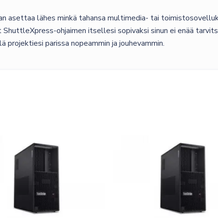
an asettaa lähes minkä tahansa multimedia- tai toimistosovelluk
 ShuttleXpress-ohjaimen itsellesi sopivaksi sinun ei enää tarvit
lä projektiesi parissa nopeammin ja jouhevammin.