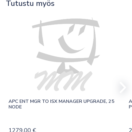
Tutustu myös
200
RACKS
määrä
APC ENT MGR TO ISX MANAGER UPGRADE, 25 
A
NODE
P
1279,00
€