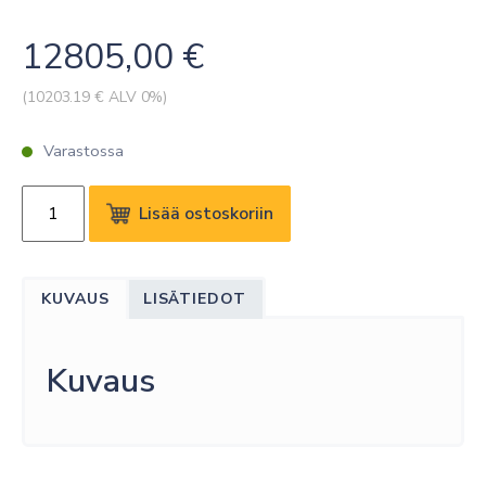
12805,00
€
(
10203.19
€ ALV 0%)
Varastossa
APC
Lisää ostoskoriin
ECOSTRUXURE
IT
ADVISOR:
KUVAUS
LISÄTIEDOT
COOLING
OPTIMIZE,
1
Kuvaus
YEAR
SOFTWARE
SUPPORT
CONTRACT,