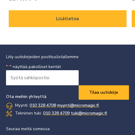
Lisätietoa
Liity uutiskirjeiden postituslistallemme
"
" näyttää pakolliset kentät
*
Syötä
sähköpostisi
Vaaditaan
*
Ota meihin yhteyttä
Myynti:
010 328 4708
myynti@micromagic.fi
Tekninen tuki:
010 328 4709
tuki@micromagic.fi
Seuraa meitä somessa