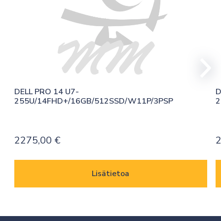
DELL PRO 14 U7-
D
255U/14FHD+/16GB/512SSD/W11P/3PSP
2
2275,00
€
Lisätietoa