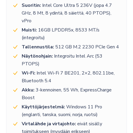
Suoritin:
Intel Core Ultra 5 236V (jopa 4.7
GHz, 8 Mt, 8 ydintä, 8 säiettä, 40 PTOPS),
vPro
Muisti:
16GB LPDDR5x, 8533 MT/s
(integroitu)
Tallennustila:
512 GB M.2 2230 PCIe Gen 4
Näytönohjain:
Integroitu Intel Arc (53
PTOPS)
Wi-Fi:
Intel Wi-Fi 7 BE201, 2×2, 802.11be,
Bluetooth 5.4
Akku:
3-kennoinen, 55 Wh, ExpressCharge
Boost
Käyttöjärjestelmä:
Windows 11 Pro
(englanti, tanska, suomi, norja, ruotsi)
Virtalähde ja virtajohto:
eivät sisälly
toimitukseen (myydään erikseen)