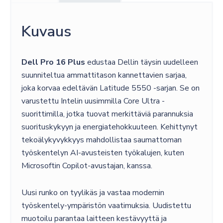
Kuvaus
Dell Pro 16 Plus
edustaa Dellin täysin uudelleen
suunniteltua ammattitason kannettavien sarjaa,
joka korvaa edeltävän Latitude 5550 -sarjan. Se on
varustettu Intelin uusimmilla Core Ultra -
suorittimilla, jotka tuovat merkittäviä parannuksia
suorituskykyyn ja energiatehokkuuteen. Kehittynyt
tekoälykyvykkyys mahdollistaa saumattoman
työskentelyn AI-avusteisten työkalujen, kuten
Microsoftin Copilot-avustajan, kanssa.
Uusi runko on tyylikäs ja vastaa modernin
työskentely-ympäristön vaatimuksia. Uudistettu
muotoilu parantaa laitteen kestävyyttä ja