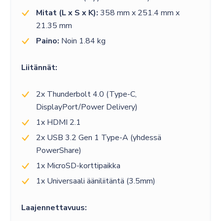
Mitat (L x S x K):
358 mm x 251.4 mm x
21.35 mm
Paino:
Noin 1.84 kg
Liitännät:
2x Thunderbolt 4.0 (Type-C,
DisplayPort/Power Delivery)
1x HDMI 2.1
2x USB 3.2 Gen 1 Type-A (yhdessä
PowerShare)
1x MicroSD-korttipaikka
1x Universaali ääniliitäntä (3.5mm)
Laajennettavuus: