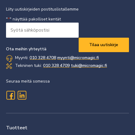
Liity uutiskirjeiden postituslistallemme
"
" näyttää pakolliset kentät
*
Syötä
sähköpostisi
Vaaditaan
*
Ota meihin yhteyttä
Myynti:
010 328 4708
myynti@micromagic.fi
Tekninen tuki:
010 328 4709
tuki@micromagic.fi
Seuraa meitä somessa
Tuotteet