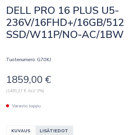
DELL PRO 16 PLUS U5-
236V/16FHD+/16GB/512
SSD/W11P/NO-AC/1BW
Tuotenumero: G70KJ
1859,00
€
(
1481,27
€ ALV 0%)
Varasto loppu
KUVAUS
LISÄTIEDOT