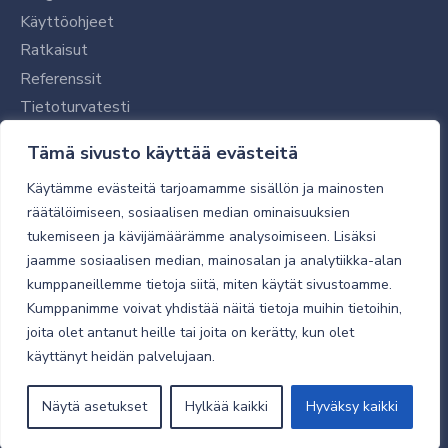
Käyttöohjeet
Ratkaisut
Referenssit
Tietoturvatesti
Tilaajalle
Tämä sivusto käyttää evästeitä
Toimitustavat ja -kulut
Käytämme evästeitä tarjoamamme sisällön ja mainosten
Verkkokaupan yleiset ehdot
räätälöimiseen, sosiaalisen median ominaisuuksien
tukemiseen ja kävijämäärämme analysoimiseen. Lisäksi
Toimitusehdot
jaamme sosiaalisen median, mainosalan ja analytiikka-alan
Tietosuojaseloste
kumppaneillemme tietoja siitä, miten käytät sivustoamme.
Tietoturva
Kumppanimme voivat yhdistää näitä tietoja muihin tietoihin,
joita olet antanut heille tai joita on kerätty, kun olet
käyttänyt heidän palvelujaan.
© 2026 Micro Magic
Näytä asetukset
Hylkää kaikki
Hyväksy kaikki