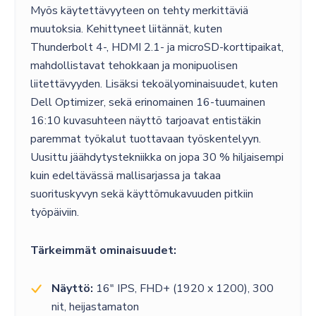
Myös käytettävyyteen on tehty merkittäviä
muutoksia. Kehittyneet liitännät, kuten
Thunderbolt 4-, HDMI 2.1- ja microSD-korttipaikat,
mahdollistavat tehokkaan ja monipuolisen
liitettävyyden. Lisäksi tekoälyominaisuudet, kuten
Dell Optimizer, sekä erinomainen 16-tuumainen
16:10 kuvasuhteen näyttö tarjoavat entistäkin
paremmat työkalut tuottavaan työskentelyyn.
Uusittu jäähdytystekniikka on jopa 30 % hiljaisempi
kuin edeltävässä mallisarjassa ja takaa
suorituskyvyn sekä käyttömukavuuden pitkiin
työpäiviin.
Tärkeimmät ominaisuudet:
Näyttö:
16″ IPS, FHD+ (1920 x 1200), 300
nit, heijastamaton