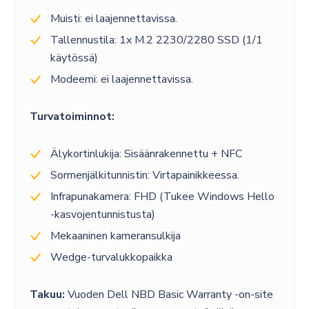
Muisti: ei laajennettavissa.
Tallennustila: 1x M.2 2230/2280 SSD (1/1
käytössä)
Modeemi: ei laajennettavissa.
Turvatoiminnot:
Älykortinlukija: Sisäänrakennettu + NFC
Sormenjälkitunnistin: Virtapainikkeessa.
Infrapunakamera: FHD (Tukee Windows Hello
-kasvojentunnistusta)
Mekaaninen kameransulkija
Wedge-turvalukkopaikka
Takuu:
Vuoden Dell NBD Basic Warranty -on-site