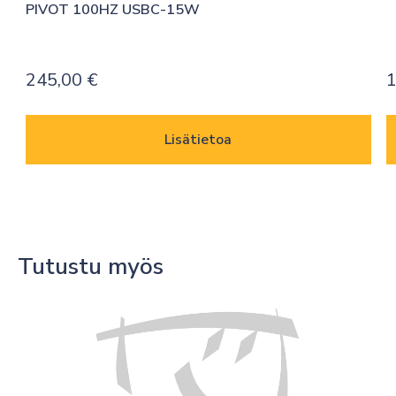
PIVOT 100HZ USBC-15W
245,00
€
1
Lisätietoa
Tutustu myös