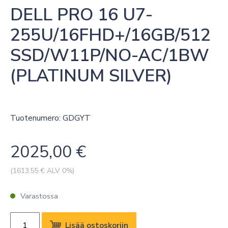
DELL PRO 16 U7-
255U/16FHD+/16GB/512
SSD/W11P/NO-AC/1BW 
(PLATINUM SILVER)
Tuotenumero: GDGYT
2025,00
€
(
1613.55
€ ALV 0%)
Varastossa
DELL
Lisää ostoskoriin