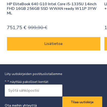
HP EliteBook 640 G10 Intel Core i5-1335U 14inch 
L
FHD 16GB 256GB SSD WWAN ready W11P 3YW 
+
ML
751,75
€
999,90
€
Alkuperäinen
Nykyinen
hinta
hinta
oli:
on:
Lisätietoa
999,90 €.
751,75 €.
Liity uutiskirjeiden postituslistallemme
"
" näyttää pakolliset kentät
*
Syötä
sähköpostisi
Vaaditaan
*
Ota meihin yhteyttä