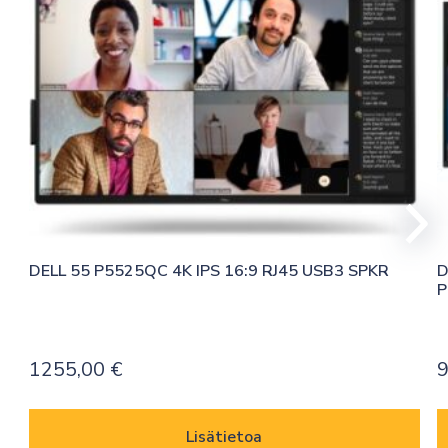
DELL 55 P5525QC 4K IPS 16:9 RJ45 USB3 SPKR
D
P
1255,00
€
9
Lisätietoa