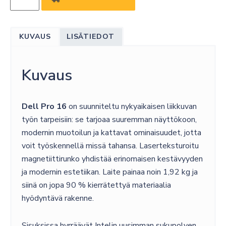
PRO
16
U7-
KUVAUS
LISÄTIEDOT
255U/16FHD+/16GB/512SSD/W11P/NO-
AC/1BW
(PLATINUM
Kuvaus
SILVER)
määrä
Dell Pro 16
on suunniteltu nykyaikaisen liikkuvan
työn tarpeisiin: se tarjoaa suuremman näyttökoon,
modernin muotoilun ja kattavat ominaisuudet, jotta
voit työskennellä missä tahansa. Laserteksturoitu
magnetiittirunko yhdistää erinomaisen kestävyyden
ja modernin estetiikan. Laite painaa noin 1,92 kg ja
siinä on jopa 90 % kierrätettyä materiaalia
hyödyntävä rakenne.
Sisuksissa hyrräävät Intelin uusimman sukupolven