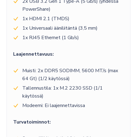
2x USB 3.2 Gen 1 Type-A (5 Gb/s) (yhdessä
PowerShare)
1x HDMI 2.1 (TMDS)
1x Universaali ääniliitäntä (3,5 mm)
1x RJ45 Ethernet (1 Gb/s)
Laajennettavuus:
Muisti: 2x DDR5 SODIMM, 5600 MT/s (max
64 Gt) (1/2 käytössä)
Tallennustila: 1x M.2 2230 SSD (1/1
käytössä)
Modeemi: Ei laajennettavissa
Turvatoiminnot: