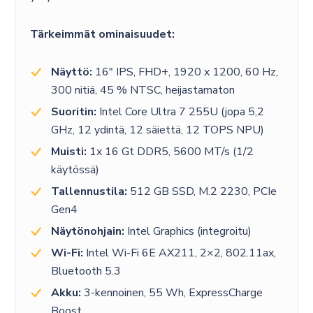
Tärkeimmät ominaisuudet:
Näyttö:
16″ IPS, FHD+, 1920 x 1200, 60 Hz,
300 nitiä, 45 % NTSC, heijastamaton
Suoritin:
Intel Core Ultra 7 255U (jopa 5,2
GHz, 12 ydintä, 12 säiettä, 12 TOPS NPU)
Muisti:
1x 16 Gt DDR5, 5600 MT/s (1/2
käytössä)
Tallennustila:
512 GB SSD, M.2 2230, PCIe
Gen4
Näytönohjain:
Intel Graphics (integroitu)
Wi-Fi:
Intel Wi-Fi 6E AX211, 2×2, 802.11ax,
Bluetooth 5.3
Akku:
3-kennoinen, 55 Wh, ExpressCharge
Boost