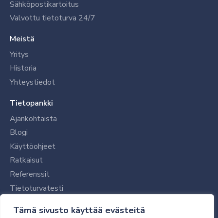
Sähköpostikartoitus
Valvottu tietoturva 24/7
Meistä
Yritys
Historia
Yhteystiedot
Tietopankki
Ajankohtaista
Blogi
Käyttöohjeet
Ratkaisut
Referenssit
Tietoturvatesti
Tilaajalle
Tämä sivusto käyttää evästeitä