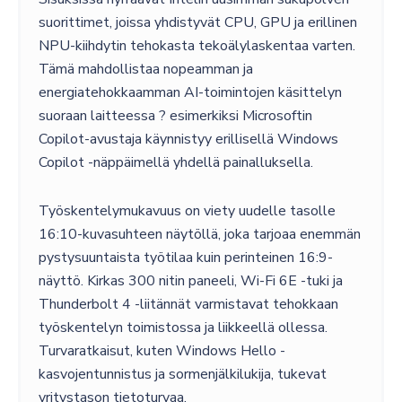
suorittimet, joissa yhdistyvät CPU, GPU ja erillinen
NPU-kiihdytin tehokasta tekoälylaskentaa varten.
Tämä mahdollistaa nopeamman ja
energiatehokkaamman AI-toimintojen käsittelyn
suoraan laitteessa ? esimerkiksi Microsoftin
Copilot-avustaja käynnistyy erillisellä Windows
Copilot -näppäimellä yhdellä painalluksella.
Työskentelymukavuus on viety uudelle tasolle
16:10-kuvasuhteen näytöllä, joka tarjoaa enemmän
pystysuuntaista työtilaa kuin perinteinen 16:9-
näyttö. Kirkas 300 nitin paneeli, Wi-Fi 6E -tuki ja
Thunderbolt 4 -liitännät varmistavat tehokkaan
työskentelyn toimistossa ja liikkeellä ollessa.
Turvaratkaisut, kuten Windows Hello -
kasvojentunnistus ja sormenjälkilukija, tukevat
yritystason tietoturvaa.