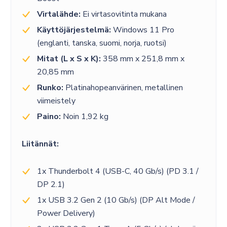
Virtalähde:
Ei virtasovitinta mukana
Käyttöjärjestelmä:
Windows 11 Pro
(englanti, tanska, suomi, norja, ruotsi)
Mitat (L x S x K):
358 mm x 251,8 mm x
20,85 mm
Runko:
Platinahopeanvärinen, metallinen
viimeistely
Paino:
Noin 1,92 kg
Liitännät:
1x Thunderbolt 4 (USB-C, 40 Gb/s) (PD 3.1 /
DP 2.1)
1x USB 3.2 Gen 2 (10 Gb/s) (DP Alt Mode /
Power Delivery)