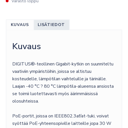
Varasto loppu
KUVAUS
LISÄTIEDOT
Kuvaus
DIGITUS®-teollinen Gigabit-kytkin on suunniteltu
vaativiin ympäristöihin, joissa se altistuu
kosteudelle, lämpötilan vaihteluille ja tärinälle.
Laajan -40 °C ? 80 °C lämpötila-alueensa ansiosta
se toimii luotettavasti myös äärimmäisissä
olosuhteissa.
PoE-portit, joissa on IEEE802.3af/at-tuki, voivat
syöttää PoE-yhteensopiville laitteille jopa 30 W