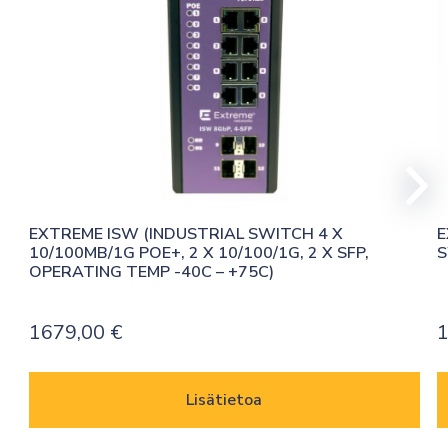
EXTREME ISW (INDUSTRIAL SWITCH 4 X 
E
10/100MB/1G POE+, 2 X 10/100/1G, 2 X SFP, 
S
OPERATING TEMP -40C – +75C)
1679,00
€
Lisätietoa