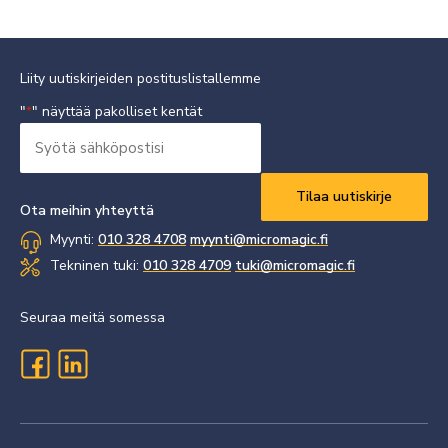
Liity uutiskirjeiden postituslistallemme
"
" näyttää pakolliset kentät
*
Syötä
sähköpostisi
Vaaditaan
*
Ota meihin yhteyttä
Myynti:
010 328 4708
myynti@micromagic.fi
Tekninen tuki:
010 328 4709
tuki@micromagic.fi
Seuraa meitä somessa