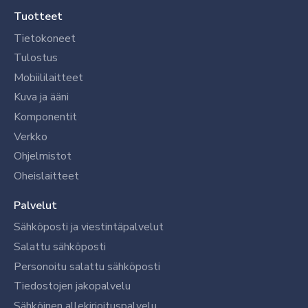
Tuotteet
Tietokoneet
Tulostus
Mobiililaitteet
Kuva ja ääni
Komponentit
Verkko
Ohjelmistot
Oheislaitteet
Palvelut
Sähköposti ja viestintäpalvelut
Salattu sähköposti
Personoitu salattu sähköposti
Tiedostojen jakopalvelu
Sähköinen allekirjoituspalvelu