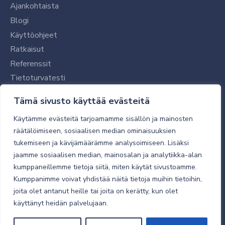
Ajankohtaista
Blogi
Käyttöohjeet
Ratkaisut
Referenssit
Tietoturvatesti
Tilaajalle
Tämä sivusto käyttää evästeitä
Toimitustavat ja -kulut
Käytämme evästeitä tarjoamamme sisällön ja mainosten
Verkkokaupan yleiset ehdot
räätälöimiseen, sosiaalisen median ominaisuuksien
tukemiseen ja kävijämäärämme analysoimiseen. Lisäksi
Toimitusehdot
jaamme sosiaalisen median, mainosalan ja analytiikka-alan
Tietosuojaseloste
kumppaneillemme tietoja siitä, miten käytät sivustoamme.
Tietoturva
Kumppanimme voivat yhdistää näitä tietoja muihin tietoihin,
joita olet antanut heille tai joita on kerätty, kun olet
käyttänyt heidän palvelujaan.
© 2026 Micro Magic