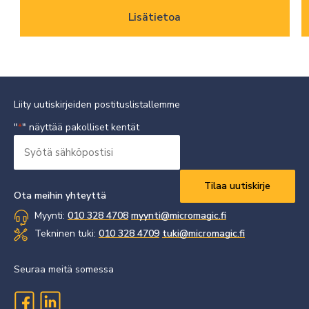
Lisätietoa
Liity uutiskirjeiden postituslistallemme
"
" näyttää pakolliset kentät
*
Syötä
sähköpostisi
Vaaditaan
*
Ota meihin yhteyttä
Myynti:
010 328 4708
myynti@micromagic.fi
Tekninen tuki:
010 328 4709
tuki@micromagic.fi
Seuraa meitä somessa