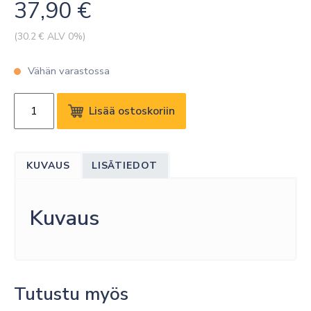
37,90
€
(
30.2
€ ALV 0%)
Vähän varastossa
DORO
Lisää ostoskoriin
AURORA
A31
WALLET
KUVAUS
LISÄTIEDOT
CASE
GRAPHITE
määrä
Kuvaus
Tutustu myös