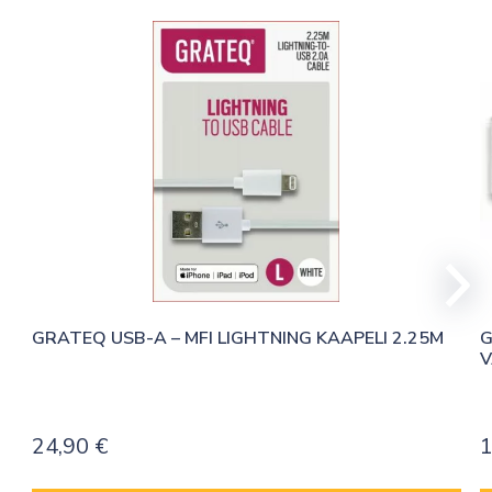
GRATEQ USB-A – MFI LIGHTNING KAAPELI 2.25M
G
V
24,90
€
1