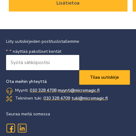
Lisätietoa
Liity uutiskirjeiden postituslistallemme
"
" näyttää pakolliset kentät
*
Syötä
sähköpostisi
Vaaditaan
*
Ota meihin yhteyttä
Myynti:
010 328 4708
myynti@micromagic.fi
Tekninen tuki:
010 328 4709
tuki@micromagic.fi
Seuraa meitä somessa