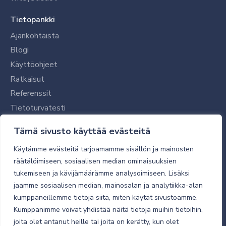
Tietopankki
Ajankohtaista
Blogi
Käyttöohjeet
Ratkaisut
Referenssit
Tietoturvatesti
Tilaajalle
Tämä sivusto käyttää evästeitä
Toimitustavat ja -kulut
Käytämme evästeitä tarjoamamme sisällön ja mainosten
Verkkokaupan yleiset ehdot
räätälöimiseen, sosiaalisen median ominaisuuksien
tukemiseen ja kävijämäärämme analysoimiseen. Lisäksi
Toimitusehdot
jaamme sosiaalisen median, mainosalan ja analytiikka-alan
Tietosuojaseloste
kumppaneillemme tietoja siitä, miten käytät sivustoamme.
Tietoturva
Kumppanimme voivat yhdistää näitä tietoja muihin tietoihin,
joita olet antanut heille tai joita on kerätty, kun olet