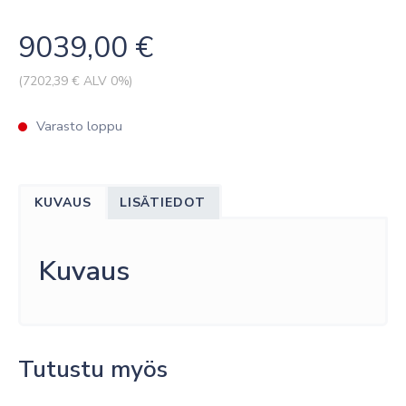
9039,00
€
(
7202,39
€ ALV 0%)
Varasto loppu
KUVAUS
LISÄTIEDOT
Kuvaus
Tutustu myös