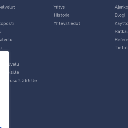
palvelut
Yritys
Ajanko
Historia
Blogi
köposti
Yhteystiedot
Käytt
u
Ratkai
palvelu
Refere
u
Tietot
le
uspalvelu
rityksille
 Microsoft 365:lle
/7