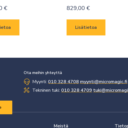
00
€
829,00
€
ietoa
Lisätietoa
Ota meihin yhteyttä
Myynti:
010 328 4708
myynti@micromagic.fi
Tekninen tuki:
010 328 4709
tuki@micromagic
Meistä
Tieto