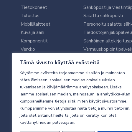
Tietokoneet
Sähköposti ja viestintä
Tulostus
Salattu sähköposti
Mobiililaitteet
Personoitu salattu säh
Kuva ja ääni
Tiedostojen jakopalvel
Komponentit
Sähköinen allekirjoitus
Verkko
Varmuuskopiointipalvel
Ohjelmistot
Microsoft 365 yrityksil
Tämä sivusto käyttää evästeitä
Oheislaitteet
Microsoft 365 -varmist
Käytämme evästeitä tarjoamamme sisällön ja mainosten
WithSecure tietoturva y
räätälöimiseen, sosiaalisen median ominaisuuksien
WithSecuren tietoturva
tukemiseen ja kävijämäärämme analysoimiseen. Lisäksi
Käyttäjätukipalvelu
jaamme sosiaalisen median, mainosalan ja analytiikka-alan
Tietoturvakartoitus
kumppaneillemme tietoja siitä, miten käytät sivustoamme.
Sähköpostikartoitus
Kumppanimme voivat yhdistää näitä tietoja muihin tietoihin,
joita olet antanut heille tai joita on kerätty, kun olet
Valvottu tietoturva 24
käyttänyt heidän palvelujaan.