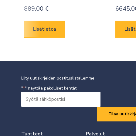
889,00
€
6645,
Lisätietoa
Lisät
Liity uutiskirjeiden postituslistallemme
"
" näyttää pakolliset kentät
*
Syötä
sähköpostisi
Vaaditaan
*
Tuotteet
Palvelut