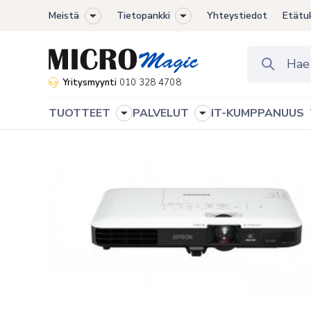
Meistä
Tietopankki
Yhteystiedot
Etätu
Toggle
Toggle
sub-
sub-
menu
menu
Yritysmyynti
010 328 4708
TUOTTEET
PALVELUT
IT-KUMPPANUUS
Toggle
Toggle
sub-
sub-
menu
menu