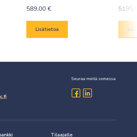
589,00
€
5195,
Lisätietoa
Lisä
Seuraa meitä somessa
.fi
pankki
Tilaajalle