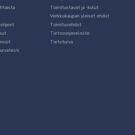
htaista
Toimitustavat ja -kulut
Verkkokaupan yleiset ehdot
öohjeet
Toimitusehdot
sut
Tietosuojaseloste
nssit
Tietoturva
urvatesti