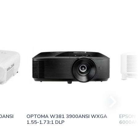
ANSI 
OPTOMA W381 3900ANSI WXGA 
EPSON 
1.55-1.73:1 DLP
6000AN