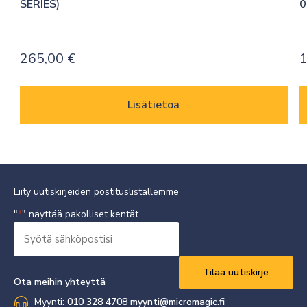
SERIES)
0
265,00
€
1
Lisätietoa
Liity uutiskirjeiden postituslistallemme
"
" näyttää pakolliset kentät
*
Syötä
sähköpostisi
Vaaditaan
*
Ota meihin yhteyttä
Myynti:
010 328 4708
myynti@micromagic.fi