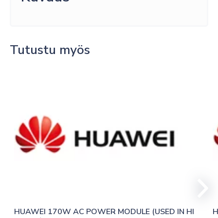
Tutustu myös
HUAWEI 170W AC POWER MODULE (USED IN HI 
H