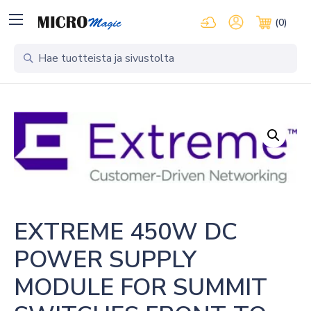
Kirjaudu pilvipalveluihi
Oma tili
(0)
Ostosko
EXTREME 450W DC 
POWER SUPPLY 
MODULE FOR SUMMIT 