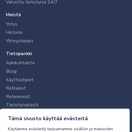
Valvottu tietoturva 24/7
Meistä
Yritys
Historia
Yhteystiedot
Tietopankki
Ajankohtaista
Blogi
Käyttöohjeet
Ratkaisut
Referenssit
Tietoturvatesti
Tilaajalle
Tämä sivusto käyttää evästeitä
Toimitustavat ja -kulut
Käytämme evästeitä tarjoamamme sisällön ja mainosten