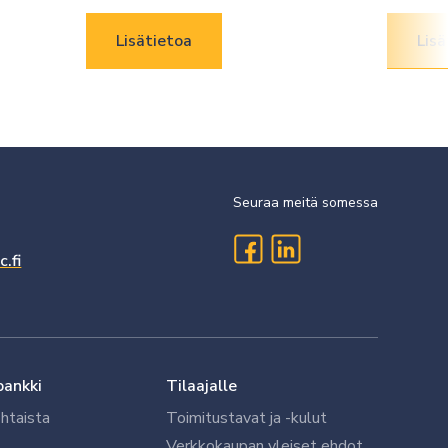
Lisätietoa
Lisä
Seuraa meitä somessa
.fi
pankki
Tilaajalle
htaista
Toimitustavat ja -kulut
Verkkokaupan yleiset ehdot