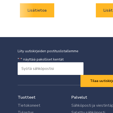
Lisätietoa
Lisät
Liity uutiskirjeiden postituslistallemme
"
" näyttää pakolliset kentät
*
Syötä
sähköpostisi
Vaaditaan
*
Tuotteet
Palvelut
Tietokoneet
Sähköposti ja viestintä
Tulostus
Salattu sähköposti