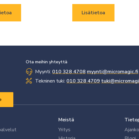
ietoa
Lisätietoa
Ota meihin yhteyttä
Myynti:
010 328 4708
myynti@micromagic.fi
Tekninen tuki:
010 328 4709
tuki@micromagic
Meistä
Tieto
palvelut
Yritys
Ajanko
Historia
Blogi