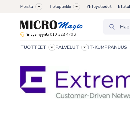
Meistä
Tietopankki
Yhteystiedot
Etätu
Toggle
Toggle
sub-
sub-
menu
menu
Yritysmyynti
010 328 4708
TUOTTEET
PALVELUT
IT-KUMPPANUUS
Toggle
Toggle
sub-
sub-
menu
menu