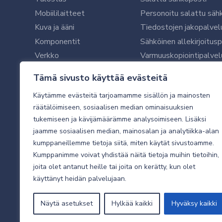
Mobiililaitteet
Personoitu salattu säh
Kuva ja ääni
Tiedostojen jakopalvel
Komponentit
Sähköinen allekirjoitus
Verkko
Varmuuskopiointipalvel
Ohjelmistot
Microsoft 365 yrityksil
Tämä sivusto käyttää evästeitä
Oheislaitteet
Microsoft 365 -varmist
Käytämme evästeitä tarjoamamme sisällön ja mainosten
WithSecure tietoturva y
räätälöimiseen, sosiaalisen median ominaisuuksien
WithSecuren tietoturva
tukemiseen ja kävijämäärämme analysoimiseen. Lisäksi
Käyttäjätukipalvelu
jaamme sosiaalisen median, mainosalan ja analytiikka-alan
Tietoturvakartoitus
kumppaneillemme tietoja siitä, miten käytät sivustoamme.
Sähköpostikartoitus
Kumppanimme voivat yhdistää näitä tietoja muihin tietoihin,
joita olet antanut heille tai joita on kerätty, kun olet
Valvottu tietoturva 24
käyttänyt heidän palvelujaan.
Näytä asetukset
Hylkää kaikki
Hyväksy kaikki