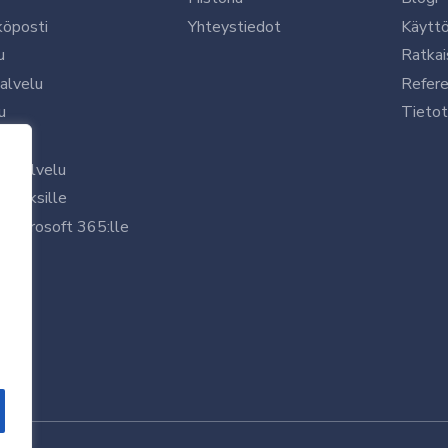
köposti
Yhteystiedot
Käytt
u
Ratkai
palvelu
Refere
u
Tietot
le
uspalvelu
rityksille
 Microsoft 365:lle
/7