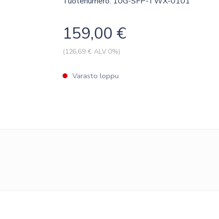
Tuotenumero: 10G-SFP-TWX-0101
159,00
€
(
126,69
€ ALV 0%)
Varasto loppu