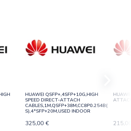
IGH 
HUAWEI QSFP+,4SFP+10G,HIGH 
HUAWEI
SPEED DIRECT-ATTACH 
ATTACH
CABLES,1M,QSFP+38M,CC8P0.254B(
S),4*SFP+20M,USED INDOOR
325,00
€
215,0