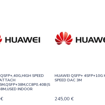
QSFP+,40G,HIGH SPEED 
HUAWEI QSFP+ 4SFP+10G H
ATTACH 
SPEED DAC 3M
5M,QSFP+38M,CC8P0.40B(S
38M,USED INDOOR
0
€
245,00
€