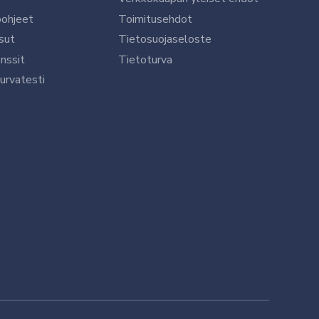
öohjeet
Toimitusehdot
sut
Tietosuojaseloste
nssit
Tietoturva
urvatesti