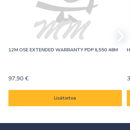
12M OSE EXTENDED WARRANTY PDP IL550 48M
H
97,90
€
3
Lisätietoa