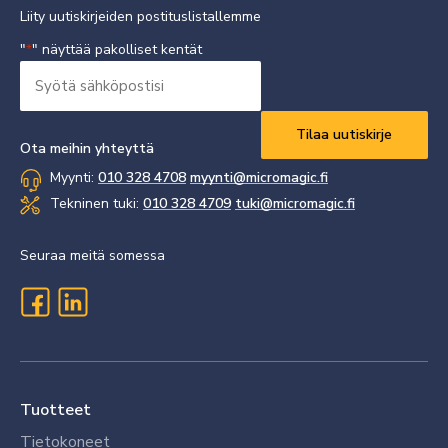
Liity uutiskirjeiden postituslistallemme
"
" näyttää pakolliset kentät
*
Syötä
sähköpostisi
Vaaditaan
*
Ota meihin yhteyttä
Myynti:
010 328 4708
myynti@micromagic.fi
Tekninen tuki:
010 328 4709
tuki@micromagic.fi
Seuraa meitä somessa
Tuotteet
Tietokoneet