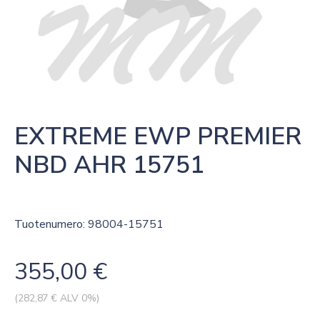
EXTREME EWP PREMIER 
NBD AHR 15751
Tuotenumero: 98004-15751
355,00
€
(
282,87
€ ALV 0%)