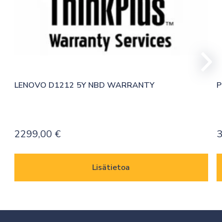
LENOVO D1212 5Y NBD WARRANTY
P
2299,00
€
3
Lisätietoa