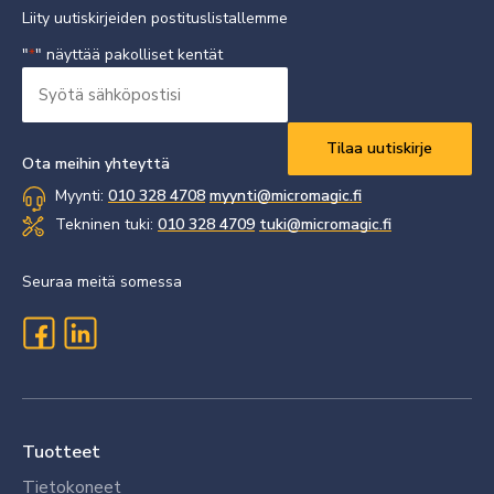
Liity uutiskirjeiden postituslistallemme
"
" näyttää pakolliset kentät
*
Syötä
sähköpostisi
Vaaditaan
*
Ota meihin yhteyttä
Myynti:
010 328 4708
myynti@micromagic.fi
Tekninen tuki:
010 328 4709
tuki@micromagic.fi
Seuraa meitä somessa
Tuotteet
Tietokoneet