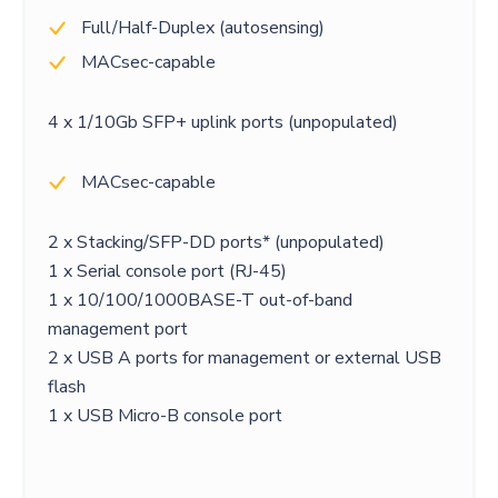
Full/Half-Duplex (autosensing)
MACsec-capable
4 x 1/10Gb SFP+ uplink ports (unpopulated)
MACsec-capable
2 x Stacking/SFP-DD ports* (unpopulated)
1 x Serial console port (RJ-45)
1 x 10/100/1000BASE-T out-of-band
management port
2 x USB A ports for management or external USB
flash
1 x USB Micro-B console port