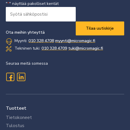
"
" näyttää pakolliset kentät
*
Syötä
sähköpostisi
Vaaditaan
*
Ota meihin yhteyttä
Myynti:
010 328 4708
myynti@micromagic.fi
Tekninen tuki:
010 328 4709
tuki@micromagic.fi
Seuraa meitä somessa
Tuotteet
Tietokoneet
Tulostus