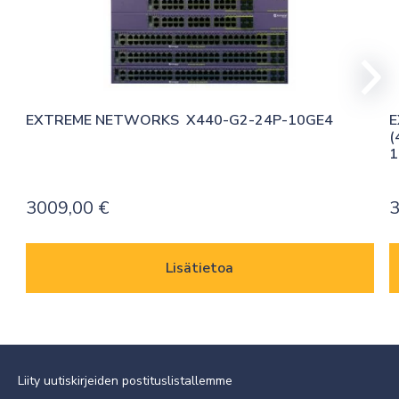
EXTREME NETWORKS  X440-G2-24P-10GE4
E
(
1
3009,00
€
Lisätietoa
Liity uutiskirjeiden postituslistallemme