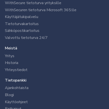
WithSecure tietoturva yrityksille
WithSecuren tietoturva Microsoft 365:lle
Käyttäjätukipalvelu
Tietoturvakartoitus
Sähköpostikartoitus
Valvottu tietoturva 24/7
Meistä
Yritys
Historia
Yhteystiedot
Tietopankki
Ajankohtaista
Blogi
Käyttöohjeet
Ratkaisut