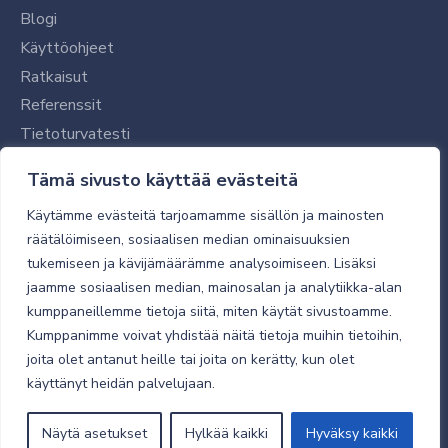
Blogi
Käyttöohjeet
Ratkaisut
Referenssit
Tietoturvatesti
Tilaajalle
Tämä sivusto käyttää evästeitä
Toimitustavat ja -kulut
Käytämme evästeitä tarjoamamme sisällön ja mainosten
Verkkokaupan yleiset ehdot
räätälöimiseen, sosiaalisen median ominaisuuksien
tukemiseen ja kävijämäärämme analysoimiseen. Lisäksi
Toimitusehdot
jaamme sosiaalisen median, mainosalan ja analytiikka-alan
Tietosuojaseloste
kumppaneillemme tietoja siitä, miten käytät sivustoamme.
Tietoturva
Kumppanimme voivat yhdistää näitä tietoja muihin tietoihin,
joita olet antanut heille tai joita on kerätty, kun olet
käyttänyt heidän palvelujaan.
© 2026 Micro Magic
Näytä asetukset
Hylkää kaikki
Hyväksy kaikki