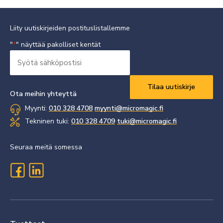
Liity uutiskirjeiden postituslistallemme
"
" näyttää pakolliset kentät
*
Syötä
sähköpostisi
Vaaditaan
*
Ota meihin yhteyttä
Myynti:
010 328 4708
myynti@micromagic.fi
Tekninen tuki:
010 328 4709
tuki@micromagic.fi
Seuraa meitä somessa