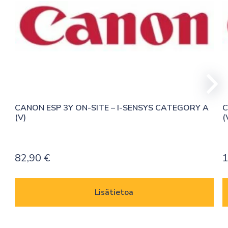
CANON ESP 3Y ON-SITE – I-SENSYS CATEGORY A 
C
(V)
(
82,90
€
1
Lisätietoa