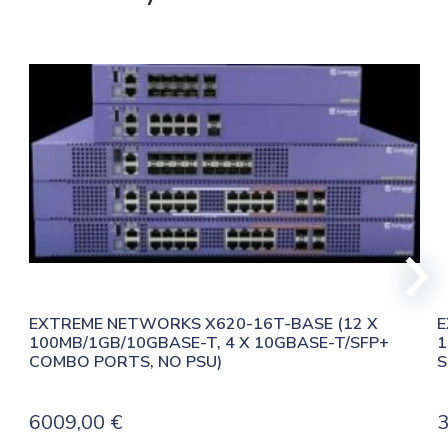
EXTREME NETWORKS X620-16T-BASE (12 X 
E
100MB/1GB/10GBASE-T, 4 X 10GBASE-T/SFP+ 
1
COMBO PORTS, NO PSU)
S
6009,00
€