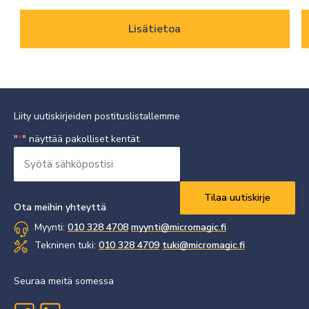
Lisätietoa
Liity uutiskirjeiden postituslistallemme
"
" näyttää pakolliset kentät
*
Syötä
sähköpostisi
Vaaditaan
*
Ota meihin yhteyttä
Myynti:
010 328 4708
myynti@micromagic.fi
Tekninen tuki:
010 328 4709
tuki@micromagic.fi
Seuraa meitä somessa