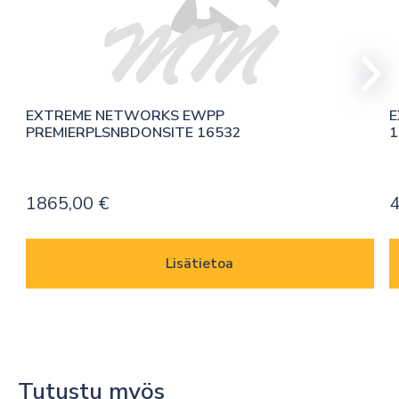
EXTREME NETWORKS EWPP 
E
PREMIERPLSNBDONSITE 16532
1
1865,00
€
4
Lisätietoa
Tutustu myös