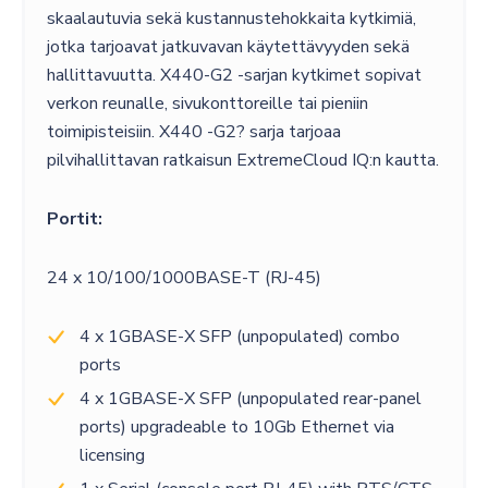
skaalautuvia sekä kustannustehokkaita kytkimiä,
jotka tarjoavat jatkuvavan käytettävyyden sekä
hallittavuutta. X440-G2 -sarjan kytkimet sopivat
verkon reunalle, sivukonttoreille tai pieniin
toimipisteisiin. X440 -G2? sarja tarjoaa
pilvihallittavan ratkaisun ExtremeCloud IQ:n kautta.
Portit:
24 x 10/100/1000BASE-T (RJ-45)
4 x 1GBASE-X SFP (unpopulated) combo
ports
4 x 1GBASE-X SFP (unpopulated rear-panel
ports) upgradeable to 10Gb Ethernet via
licensing