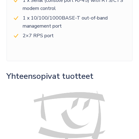
1 x Serial (console port RJ-45) with RTS/CTS
modem control
1 x 10/100/1000BASE-T out-of-band
management port
2×7 RPS port
Yhteensopivat tuotteet