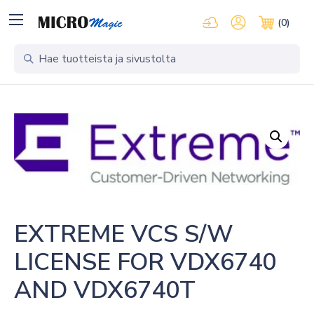
Kirjaudu pilvipalveluihi
Oma tili
(0)
Ostosko
EXTREME VCS S/W 
LICENSE FOR VDX6740 
AND VDX6740T