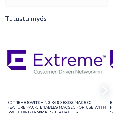
määrä
Tutustu myös
EXTREME SWITCHING X690 EXOS MACSEC 
E
FEATURE PACK.  ENABLES MACSEC FOR USE WITH 
F
SWITCHING LRM/MACSEC ADAPTER
S