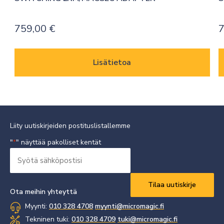
759,00
€
7
Lisätietoa
Liity uutiskirjeiden postituslistallemme
"
" näyttää pakolliset kentät
*
Syötä
sähköpostisi
Vaaditaan
*
Ota meihin yhteyttä
Myynti:
010 328 4708
myynti@micromagic.fi
Tekninen tuki:
010 328 4709
tuki@micromagic.fi