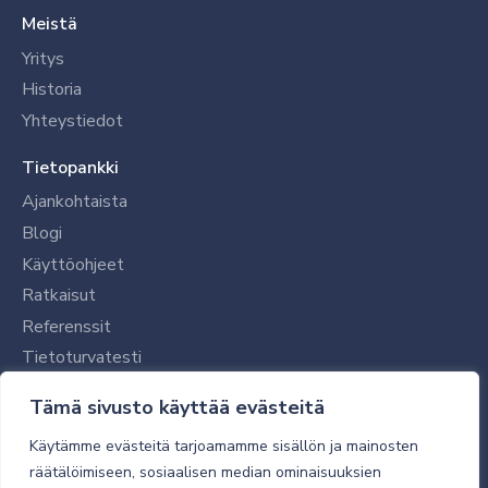
Meistä
Yritys
Historia
Yhteystiedot
Tietopankki
Ajankohtaista
Blogi
Käyttöohjeet
Ratkaisut
Referenssit
Tietoturvatesti
Tilaajalle
Tämä sivusto käyttää evästeitä
Toimitustavat ja -kulut
Käytämme evästeitä tarjoamamme sisällön ja mainosten
Verkkokaupan yleiset ehdot
räätälöimiseen, sosiaalisen median ominaisuuksien