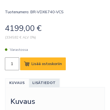
Tuotenumero: BR-VDX6740-VCS
4199,00
€
(
3345.82
€ ALV 0%)
Varastossa
EXTREME
Lisää ostoskoriin
VCS
S/W
LICENSE
KUVAUS
LISÄTIEDOT
FOR
VDX6740
AND
Kuvaus
VDX6740T