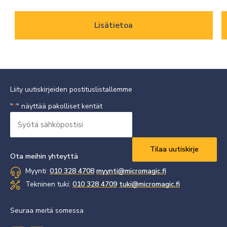
Lisätietoa
Liity uutiskirjeiden postituslistallemme
"
" näyttää pakolliset kentät
*
Syötä
sähköpostisi
Vaaditaan
*
Ota meihin yhteyttä
Myynti:
010 328 4708
myynti@micromagic.fi
Tekninen tuki:
010 328 4709
tuki@micromagic.fi
Seuraa meitä somessa