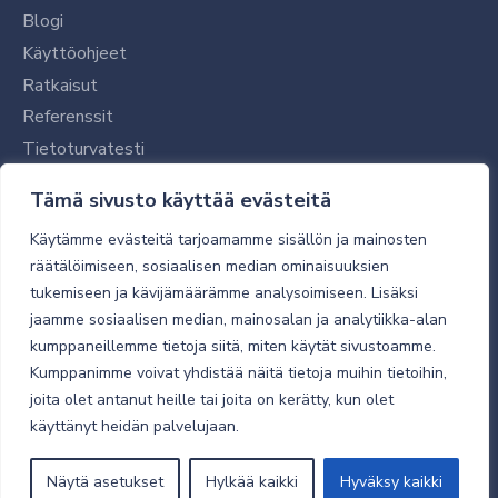
Blogi
Käyttöohjeet
Ratkaisut
Referenssit
Tietoturvatesti
Tilaajalle
Tämä sivusto käyttää evästeitä
Toimitustavat ja -kulut
Käytämme evästeitä tarjoamamme sisällön ja mainosten
Verkkokaupan yleiset ehdot
räätälöimiseen, sosiaalisen median ominaisuuksien
tukemiseen ja kävijämäärämme analysoimiseen. Lisäksi
Toimitusehdot
jaamme sosiaalisen median, mainosalan ja analytiikka-alan
Tietosuojaseloste
kumppaneillemme tietoja siitä, miten käytät sivustoamme.
Tietoturva
Kumppanimme voivat yhdistää näitä tietoja muihin tietoihin,
joita olet antanut heille tai joita on kerätty, kun olet
käyttänyt heidän palvelujaan.
© 2026 Micro Magic
Näytä asetukset
Hylkää kaikki
Hyväksy kaikki