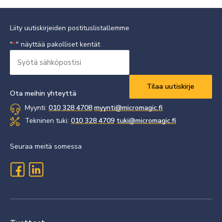
Liity uutiskirjeiden postituslistallemme
"
" näyttää pakolliset kentät
*
Syötä
sähköpostisi
Vaaditaan
*
Ota meihin yhteyttä
Myynti:
010 328 4708
myynti@micromagic.fi
Tekninen tuki:
010 328 4709
tuki@micromagic.fi
Seuraa meitä somessa