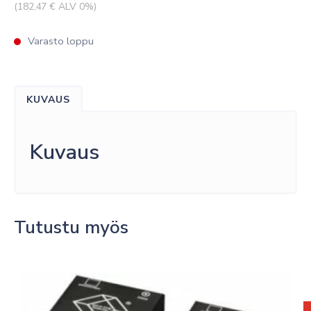
(
182,47
€ ALV 0%)
Varasto loppu
KUVAUS
Kuvaus
Tutustu myös