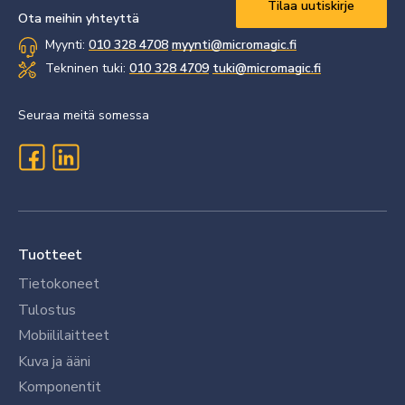
Ota meihin yhteyttä
Myynti:
010 328 4708
myynti@micromagic.fi
Tekninen tuki:
010 328 4709
tuki@micromagic.fi
Seuraa meitä somessa
Tuotteet
Tietokoneet
Tulostus
Mobiililaitteet
Kuva ja ääni
Komponentit