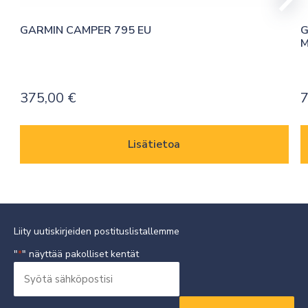
GARMIN CAMPER 795 EU
G
M
375,00
€
7
Lisätietoa
Liity uutiskirjeiden postituslistallemme
"
" näyttää pakolliset kentät
*
Syötä
sähköpostisi
Vaaditaan
*