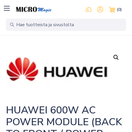
Kirjaudu pilvipalveluihi
Oma tili
(0)
Ostosko
HUAWEI 600W AC 
POWER MODULE (BACK 