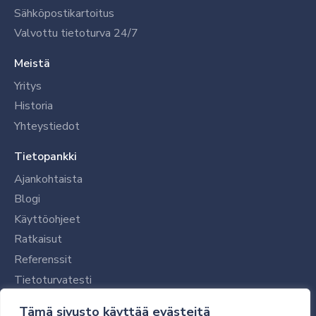
Sähköpostikartoitus
Valvottu tietoturva 24/7
Meistä
Yritys
Historia
Yhteystiedot
Tietopankki
Ajankohtaista
Blogi
Käyttöohjeet
Ratkaisut
Referenssit
Tietoturvatesti
Tilaajalle
Tämä sivusto käyttää evästeitä