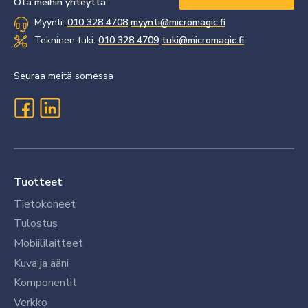
Ota meihin yhteyttä
Myynti:
010 328 4708
myynti@micromagic.fi
Tekninen tuki:
010 328 4709
tuki@micromagic.fi
Seuraa meitä somessa
Tuotteet
Tietokoneet
Tulostus
Mobiililaitteet
Kuva ja ääni
Komponentit
Verkko