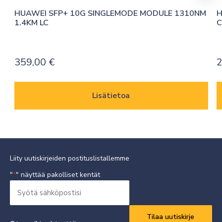
HUAWEI SFP+ 10G SINGLEMODE MODULE 1310NM 
H
1.4KM LC
C
359,00
€
2
Lisätietoa
Liity uutiskirjeiden postituslistallemme
"
" näyttää pakolliset kentät
*
Syötä
sähköpostisi
Vaaditaan
*