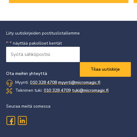
Liity uutiskirjeiden postituslistallemme
"
" näyttää pakolliset kentät
*
Syötä
sähköpostisi
Vaaditaan
*
Ota meihin yhteyttä
Myynti:
010 328 4708
myynti@micromagic.fi
Tekninen tuki:
010 328 4709
tuki@micromagic.fi
Seuraa meitä somessa