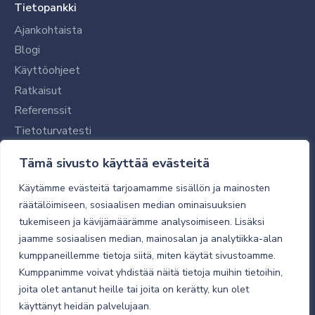
Tietopankki
Ajankohtaista
Blogi
Käyttöohjeet
Ratkaisut
Referenssit
Tietoturvatesti
Tilaajalle
Tämä sivusto käyttää evästeitä
Toimitustavat ja -kulut
Käytämme evästeitä tarjoamamme sisällön ja mainosten
Verkkokaupan yleiset ehdot
räätälöimiseen, sosiaalisen median ominaisuuksien
tukemiseen ja kävijämäärämme analysoimiseen. Lisäksi
Toimitusehdot
jaamme sosiaalisen median, mainosalan ja analytiikka-alan
Tietosuojaseloste
kumppaneillemme tietoja siitä, miten käytät sivustoamme.
Tietoturva
Kumppanimme voivat yhdistää näitä tietoja muihin tietoihin,
joita olet antanut heille tai joita on kerätty, kun olet
käyttänyt heidän palvelujaan.