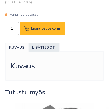
(
11.08
€ ALV 0%)
Vähän varastossa
KRAMER
Lisää ostoskoriin
C-
USB/AB-
15
KUVAUS
LISÄTIEDOT
USB
2.0
A(M)
Kuvaus
TO
B(M)
CABLE-
15FT
Tutustu myös
4.6M
määrä