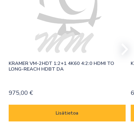
KRAMER VM-2HDT 1:2+1 4K60 4:2:0 HDMI TO 
K
LONG-REACH HDBT DA
975,00
€
6
Lisätietoa