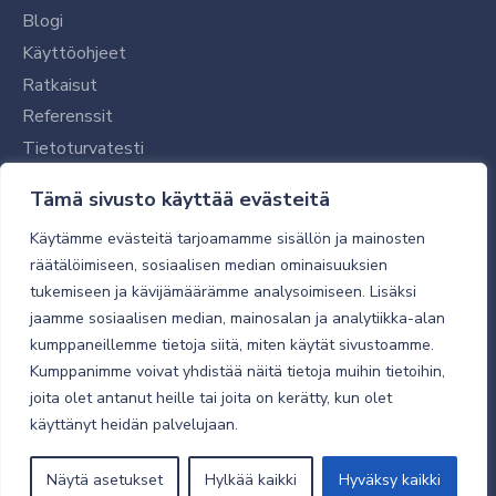
Blogi
Käyttöohjeet
Ratkaisut
Referenssit
Tietoturvatesti
Tilaajalle
Tämä sivusto käyttää evästeitä
Toimitustavat ja -kulut
Käytämme evästeitä tarjoamamme sisällön ja mainosten
Verkkokaupan yleiset ehdot
räätälöimiseen, sosiaalisen median ominaisuuksien
tukemiseen ja kävijämäärämme analysoimiseen. Lisäksi
Toimitusehdot
jaamme sosiaalisen median, mainosalan ja analytiikka-alan
Tietosuojaseloste
kumppaneillemme tietoja siitä, miten käytät sivustoamme.
Tietoturva
Kumppanimme voivat yhdistää näitä tietoja muihin tietoihin,
joita olet antanut heille tai joita on kerätty, kun olet
käyttänyt heidän palvelujaan.
© 2026 Micro Magic
Näytä asetukset
Hylkää kaikki
Hyväksy kaikki