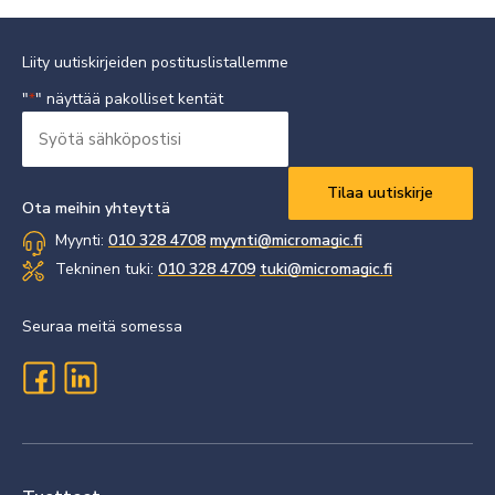
Liity uutiskirjeiden postituslistallemme
"
" näyttää pakolliset kentät
*
Syötä
sähköpostisi
Vaaditaan
*
Ota meihin yhteyttä
Myynti:
010 328 4708
myynti@micromagic.fi
Tekninen tuki:
010 328 4709
tuki@micromagic.fi
Seuraa meitä somessa