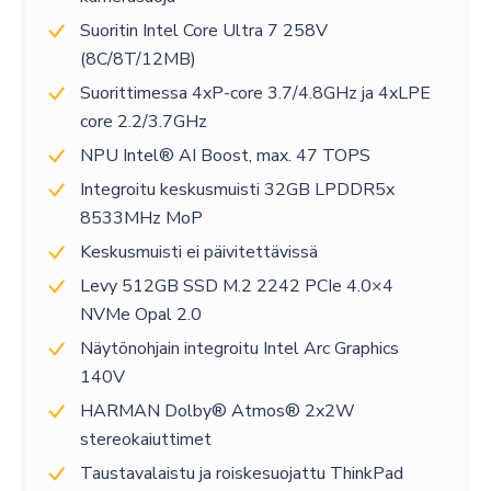
Suoritin Intel Core Ultra 7 258V
(8C/8T/12MB)
Suorittimessa 4xP-core 3.7/4.8GHz ja 4xLPE
core 2.2/3.7GHz
NPU Intel® AI Boost, max. 47 TOPS
Integroitu keskusmuisti 32GB LPDDR5x
8533MHz MoP
Keskusmuisti ei päivitettävissä
Levy 512GB SSD M.2 2242 PCIe 4.0×4
NVMe Opal 2.0
Näytönohjain integroitu Intel Arc Graphics
140V
HARMAN Dolby® Atmos® 2x2W
stereokaiuttimet
Taustavalaistu ja roiskesuojattu ThinkPad