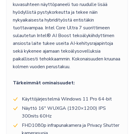
kuvasuhteen näyttöpaneeli tuo ruudulle lisää
hyödyllistä pystykorkeutta ja tekee näin
nykyaikaisesta hybridityöstä entistäkin
tuottavampaa. Intel Core Ultra 7 suorittimeen
sulautetun Intel® AI Boost tekoälykiihdyttimen
ansiosta laite tukee useita AI-kehitysrajapintoja
sekä kykenee ajamaan tekoälysovelluksia
paikallisesti tehokkaammin. Kokonaisuuden kruunaa
kolmen vuoden perustakuu.
Tärkeimmät ominaisuudet:
Käyttöjärjestelmä Windows 11 Pro 64-bit
Näyttö 16″ WUXGA (1920×1200) IPS
300nits 60Hz
FHD1080p infrapunakamera ja Privacy Shutter
kamerasuoja