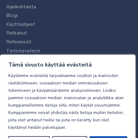
Ajankohtaista
Blogi
Käyttöohjeet
Ratkaisut
Referenssit
Tietoturvatesti
Tilaajalle
Tämä sivusto käyttää evästeitä
Toimitustavat ja -kulut
Käytämme evästeitä tarjoamamme sisällön ja mainosten
Verkkokaupan yleiset ehdot
räätälöimiseen, sosiaalisen median ominaisuuksien
tukemiseen ja kävijämäärämme analysoimiseen. Lisäksi
Toimitusehdot
jaamme sosiaalisen median, mainosalan ja analytiikka-alan
Tietosuojaseloste
kumppaneillemme tietoja siitä, miten käytät sivustoamme.
Tietoturva
Kumppanimme voivat yhdistää näitä tietoja muihin tietoihin,
joita olet antanut heille tai joita on kerätty, kun olet
käyttänyt heidän palvelujaan.