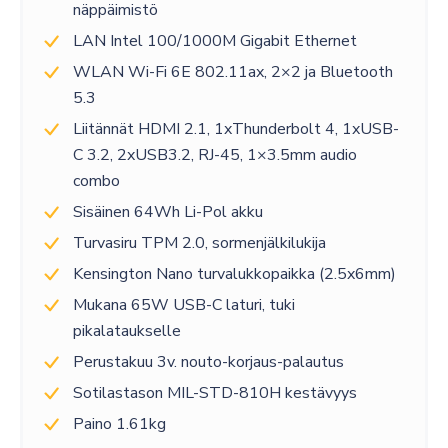
näppäimistö
LAN Intel 100/1000M Gigabit Ethernet
WLAN Wi-Fi 6E 802.11ax, 2×2 ja Bluetooth
5.3
Liitännät HDMI 2.1, 1xThunderbolt 4, 1xUSB-
C 3.2, 2xUSB3.2, RJ-45, 1×3.5mm audio
combo
Sisäinen 64Wh Li-Pol akku
Turvasiru TPM 2.0, sormenjälkilukija
Kensington Nano turvalukkopaikka (2.5x6mm)
Mukana 65W USB-C laturi, tuki
pikalataukselle
Perustakuu 3v. nouto-korjaus-palautus
Sotilastason MIL-STD-810H kestävyys
Paino 1.61kg