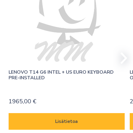
LENOVO T14 G6 INTEL + US EURO KEYBOARD 
L
PRE-INSTALLED
O
1965,00
€
Lisätietoa