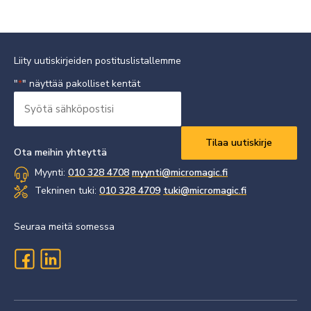
Liity uutiskirjeiden postituslistallemme
"
" näyttää pakolliset kentät
*
Syötä
sähköpostisi
Vaaditaan
*
Ota meihin yhteyttä
Myynti:
010 328 4708
myynti@micromagic.fi
Tekninen tuki:
010 328 4709
tuki@micromagic.fi
Seuraa meitä somessa