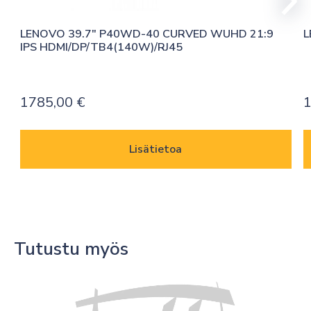
LENOVO 39.7″ P40WD-40 CURVED WUHD 21:9 
L
IPS HDMI/DP/TB4(140W)/RJ45
1785,00
€
1
Lisätietoa
Tutustu myös