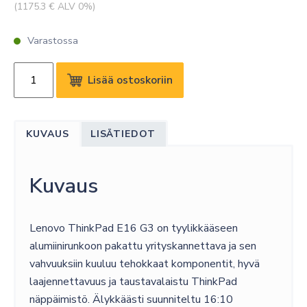
(
1175.3
€ ALV 0%)
Varastossa
LENOVO
Lisää ostoskoriin
E16
G3
U7-
KUVAUS
LISÄTIEDOT
258V/16WUXGA/32GB/512SSD/W11P/3Y
määrä
Kuvaus
Lenovo ThinkPad E16 G3 on tyylikkääseen
alumiinirunkoon pakattu yrityskannettava ja sen
vahvuuksiin kuuluu tehokkaat komponentit, hyvä
laajennettavuus ja taustavalaistu ThinkPad
näppäimistö. Älykkäästi suunniteltu 16:10