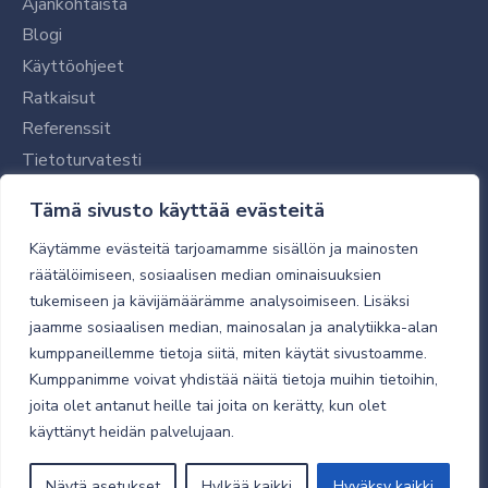
Ajankohtaista
Blogi
Käyttöohjeet
Ratkaisut
Referenssit
Tietoturvatesti
Tilaajalle
Tämä sivusto käyttää evästeitä
Toimitustavat ja -kulut
Käytämme evästeitä tarjoamamme sisällön ja mainosten
Verkkokaupan yleiset ehdot
räätälöimiseen, sosiaalisen median ominaisuuksien
tukemiseen ja kävijämäärämme analysoimiseen. Lisäksi
Toimitusehdot
jaamme sosiaalisen median, mainosalan ja analytiikka-alan
Tietosuojaseloste
kumppaneillemme tietoja siitä, miten käytät sivustoamme.
Tietoturva
Kumppanimme voivat yhdistää näitä tietoja muihin tietoihin,
joita olet antanut heille tai joita on kerätty, kun olet
käyttänyt heidän palvelujaan.
© 2026 Micro Magic
Näytä asetukset
Hylkää kaikki
Hyväksy kaikki