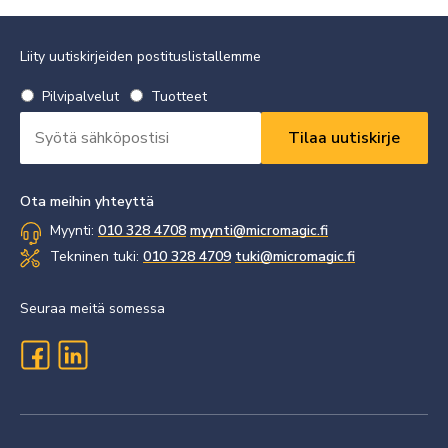
Liity uutiskirjeiden postituslistallemme
Valitse
Pilvipalvelut
Tuotteet
uutiskirje
Sähköpostiosoite
*
*
Vaaditaan
Vaaditaan
Ota meihin yhteyttä
Myynti:
010 328 4708
myynti@micromagic.fi
Tekninen tuki:
010 328 4709
tuki@micromagic.fi
Seuraa meitä somessa