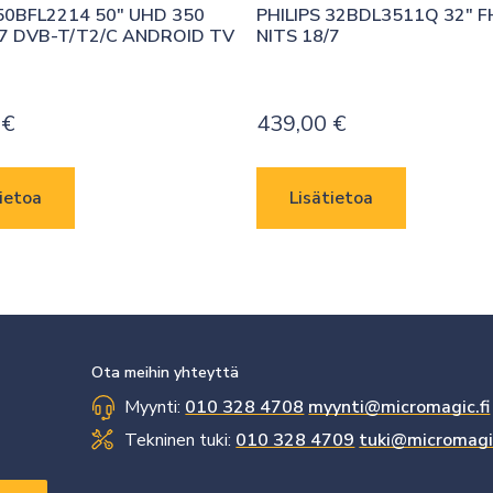
50BFL2214 50″ UHD 350 
PHILIPS 32BDL3511Q 32″ F
/7 DVB-T/T2/C ANDROID TV
NITS 18/7
0
€
439,00
€
ietoa
Lisätietoa
Ota meihin yhteyttä
Myynti:
010 328 4708
myynti@micromagic.fi
Tekninen tuki:
010 328 4709
tuki@micromagic