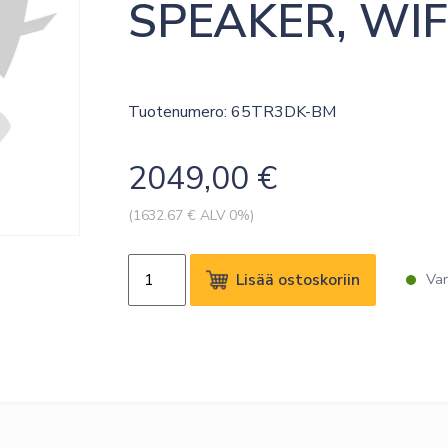
SPEAKER, WIF
Tuotenumero: 65TR3DK-BM
2049,00
€
(
1632.67
€ ALV 0%)
LG
Lisää ostoskoriin
Var
65TR3DK-
BM,
IDB
IR
TOUCH,
65"
UHD