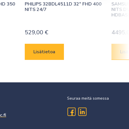
HD 350 
PHILIPS 32BDL4511D 32″ FHD 400 
SAMSUN
NITS 24/7
NITS D
HDBAS
529,00
€
4495,
Lisätietoa
Lisä
Seuraa meitä somessa
.fi