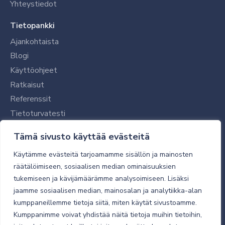
Yhteystiedot
Tietopankki
Ajankohtaista
Blogi
Käyttöohjeet
Ratkaisut
Referenssit
Tietoturvatesti
Tilaajalle
Tämä sivusto käyttää evästeitä
Toimitustavat ja -kulut
Käytämme evästeitä tarjoamamme sisällön ja mainosten
Verkkokaupan yleiset ehdot
räätälöimiseen, sosiaalisen median ominaisuuksien
tukemiseen ja kävijämäärämme analysoimiseen. Lisäksi
Toimitusehdot
jaamme sosiaalisen median, mainosalan ja analytiikka-alan
Tietosuojaseloste
kumppaneillemme tietoja siitä, miten käytät sivustoamme.
Tietoturva
Kumppanimme voivat yhdistää näitä tietoja muihin tietoihin,