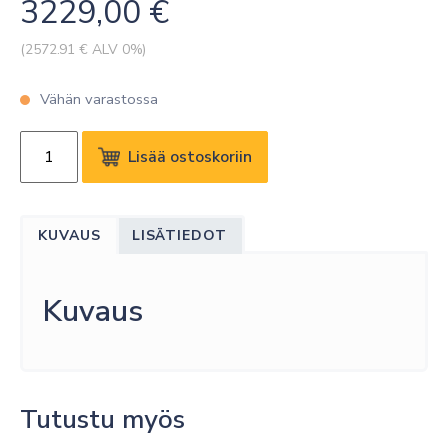
3229,00
€
(
2572.91
€ ALV 0%)
Vähän varastossa
LG
Lisää ostoskoriin
75TR3DK-
BM
75"
KUVAUS
LISÄTIEDOT
UHD
350NITS
16/7
Kuvaus
TOUCH
ANDROID13(EDLA)
määrä
Tutustu myös