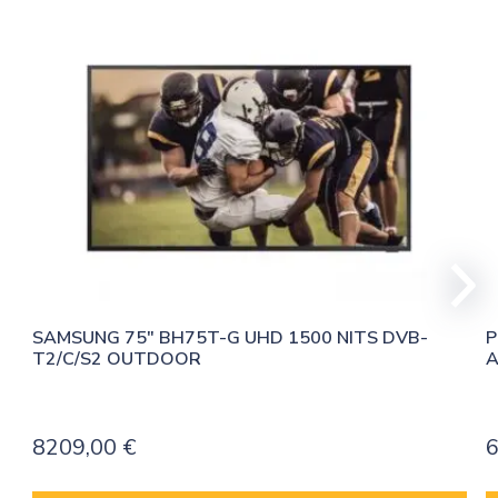
SAMSUNG 75″ BH75T-G UHD 1500 NITS DVB-
P
T2/C/S2 OUTDOOR
A
8209,00
€
6