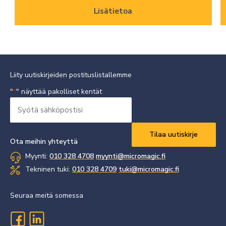
Lisätietoa
Liity uutiskirjeiden postituslistallemme
"
" näyttää pakolliset kentät
*
Syötä
sähköpostisi
Vaaditaan
*
Ota meihin yhteyttä
Myynti:
010 328 4708
myynti@micromagic.fi
Tekninen tuki:
010 328 4709
tuki@micromagic.fi
Seuraa meitä somessa