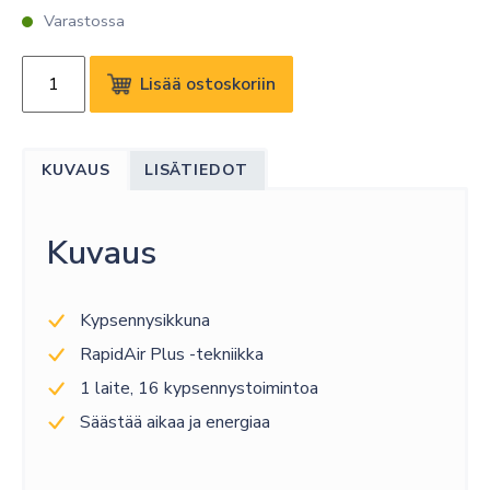
Varastossa
PHILIPS
Lisää ostoskoriin
3000
SERIES
AIRFRYER
KUVAUS
LISÄTIEDOT
6.2L
määrä
Kuvaus
Kypsennysikkuna
RapidAir Plus -tekniikka
1 laite, 16 kypsennystoimintoa
Säästää aikaa ja energiaa