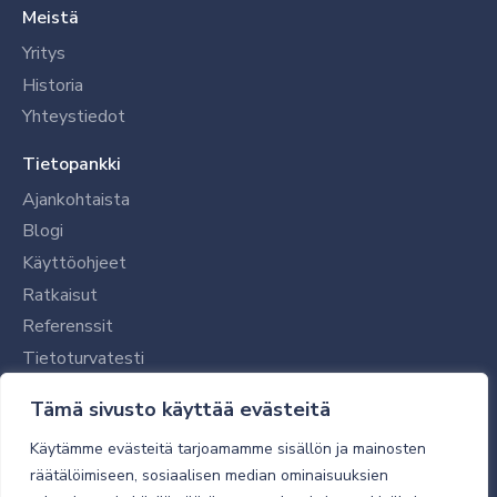
Meistä
Yritys
Historia
Yhteystiedot
Tietopankki
Ajankohtaista
Blogi
Käyttöohjeet
Ratkaisut
Referenssit
Tietoturvatesti
Tilaajalle
Tämä sivusto käyttää evästeitä
Toimitustavat ja -kulut
Käytämme evästeitä tarjoamamme sisällön ja mainosten
Verkkokaupan yleiset ehdot
räätälöimiseen, sosiaalisen median ominaisuuksien