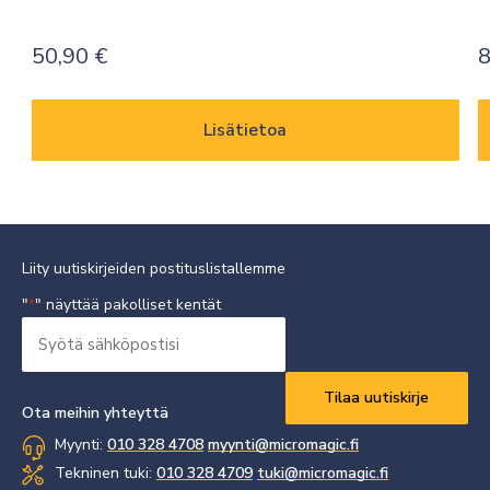
50,90
€
8
Lisätietoa
Liity uutiskirjeiden postituslistallemme
"
" näyttää pakolliset kentät
*
Syötä
sähköpostisi
Vaaditaan
*
Ota meihin yhteyttä
Myynti:
010 328 4708
myynti@micromagic.fi
Tekninen tuki:
010 328 4709
tuki@micromagic.fi