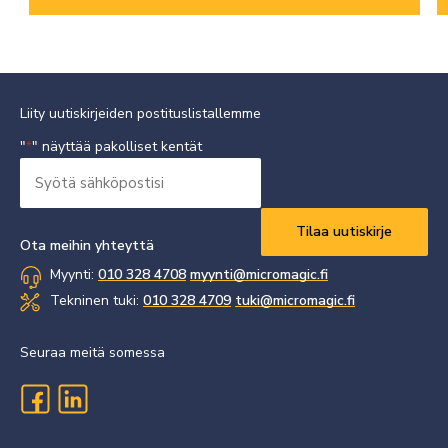
Liity uutiskirjeiden postituslistallemme
"
" näyttää pakolliset kentät
*
Syötä
sähköpostisi
Vaaditaan
*
Ota meihin yhteyttä
Myynti:
010 328 4708
myynti@micromagic.fi
Tekninen tuki:
010 328 4709
tuki@micromagic.fi
Seuraa meitä somessa