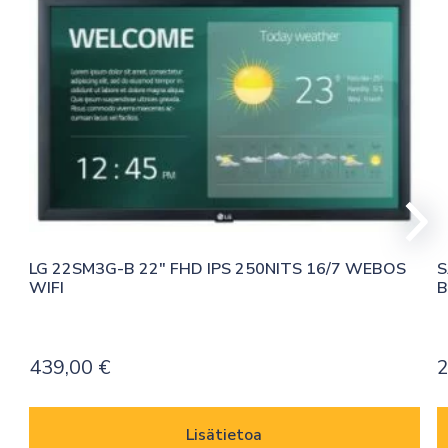
LG 22SM3G-B 22″ FHD IPS 250NITS 16/7 WEBOS 
S
WIFI
B
439,00
€
Lisätietoa