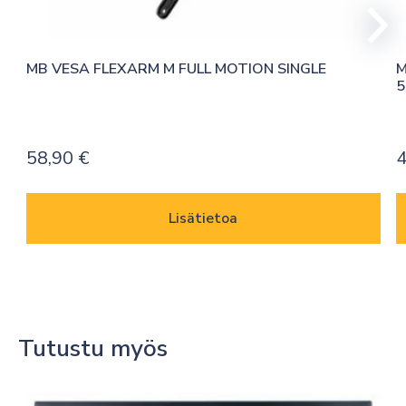
MB VESA FLEXARM M FULL MOTION SINGLE
M
5
58,90
€
4
Lisätietoa
Tutustu myös