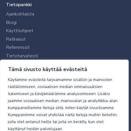
Tietopankki
Ajankohtaista
Blogi
Käyttöohjeet
Ratkaisut
Referenssit
Tietoturvatesti
Tilaajalle
Tämä sivusto käyttää evästeitä
Toimitustavat ja -kulut
Käytämme evästeitä tarjoamamme sisällön ja mainosten
Verkkokaupan yleiset ehdot
räätälöimiseen, sosiaalisen median ominaisuuksien
tukemiseen ja kävijämäärämme analysoimiseen. Lisäksi
Toimitusehdot
jaamme sosiaalisen median, mainosalan ja analytiikka-alan
Tietosuojaseloste
kumppaneillemme tietoja siitä, miten käytät sivustoamme.
Tietoturva
Kumppanimme voivat yhdistää näitä tietoja muihin tietoihin,
joita olet antanut heille tai joita on kerätty, kun olet
käyttänyt heidän palvelujaan.